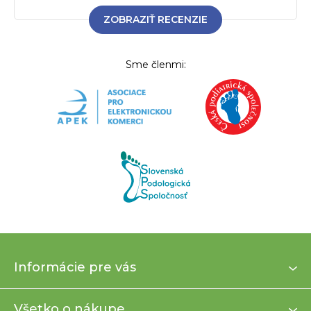
ZOBRAZIŤ RECENZIE
Sme členmi:
Z
Informácie pre vás
á
p
ä
Všetko o nákupe