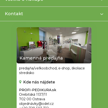
t
i
Kontakt
e
Kamenná predajňa
predajňa/veľkoobchod, e-shop, školiace
stredisko
Kde nás nájdete
PROFI-PEDIKURA.sk
Orebitská 1137/11
702 00 Ostrava
objednávky@odel.cz