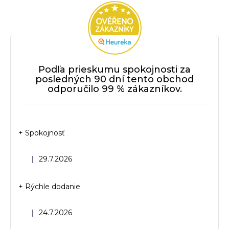
Podľa prieskumu spokojnosti za
posledných 90 dní tento obchod
odporučilo 99 % zákazníkov.
+ Spokojnosť
Hodnotenie obchodu je 5 z 5 hviezdičiek.
|
29.7.2026
+ Rýchle dodanie
Hodnotenie obchodu je 5 z 5 hviezdičiek.
|
24.7.2026