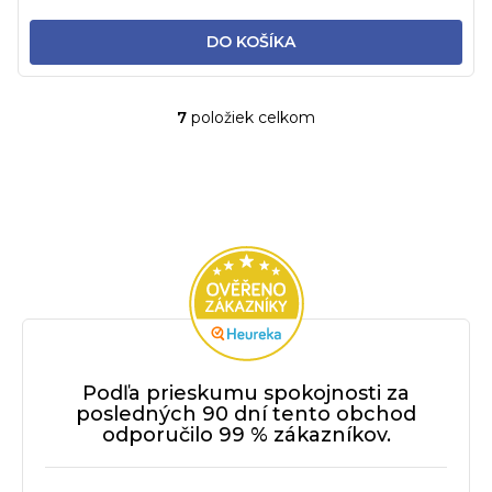
DO KOŠÍKA
7
položiek celkom
O
v
l
á
d
a
c
i
e
p
r
Podľa prieskumu spokojnosti za
v
posledných 90 dní tento obchod
k
odporučilo 99 % zákazníkov.
y
v
ý