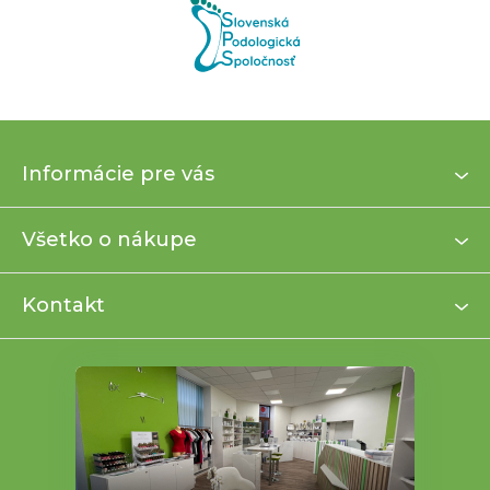
Z
Informácie pre vás
á
p
ä
Všetko o nákupe
t
i
Kontakt
e