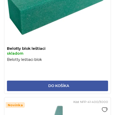
r
k
o
t
d
o
u
v
k
t
o
v
Belotty blok leštiaci
skladom
Belotty leštiaci blok
DO KOŠÍKA
Kód:
NFP-41-400/3000
Novinka