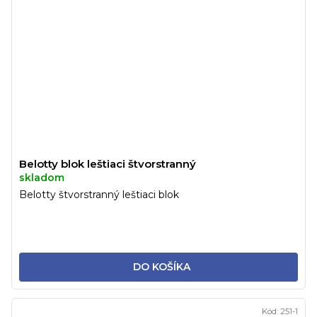
Belotty blok leštiaci štvorstranný
skladom
Belotty štvorstranný leštiaci blok
DO KOŠÍKA
Kód:
251-1