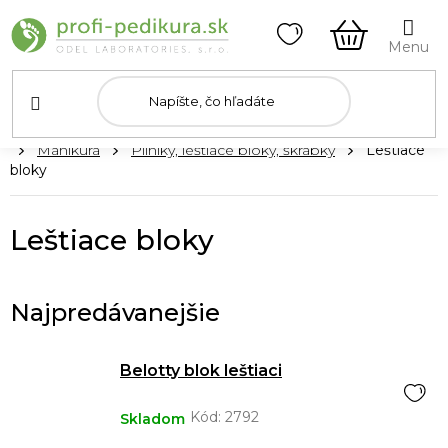
Prejsť
na
obsah
NÁKUPN
KOŠÍK
Domov
Manikúra
Pilníky, leštiace bloky, škrabky
Leštiace
bloky
Leštiace bloky
Najpredávanejšie
Belotty blok leštiaci
Kód:
2792
Skladom