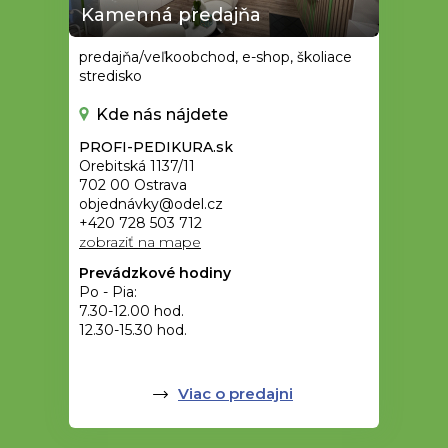
Kamenná predajňa
predajňa/veľkoobchod, e-shop, školiace
stredisko
Kde nás nájdete
PROFI-PEDIKURA.sk
Orebitská 1137/11
702 00 Ostrava
objednávky@odel.cz
+420 728 503 712
zobraziť na mape
Prevádzkové hodiny
Po - Pia:
7.30-12.00 hod.
12.30-15.30 hod.
Viac o predajni