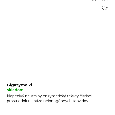
Kód:
132105
Gigazyme 2l
skladom
Nepenivý neutrálny enzymatický tekutý čistiaci
prostriedok na báze neionogénnych tenzidov.