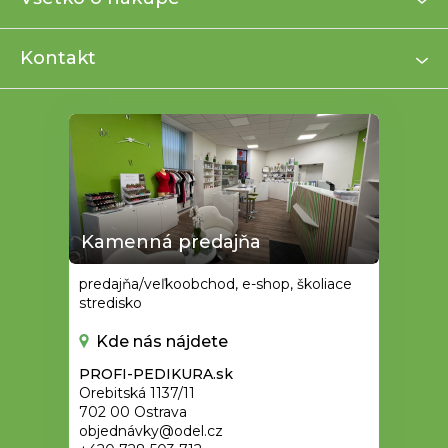
t
i
Kontakt
e
Kamenná predajňa
predajňa/veľkoobchod, e-shop, školiace
stredisko
Kde nás nájdete
PROFI-PEDIKURA.sk
Orebitská 1137/11
702 00 Ostrava
objednávky@odel.cz