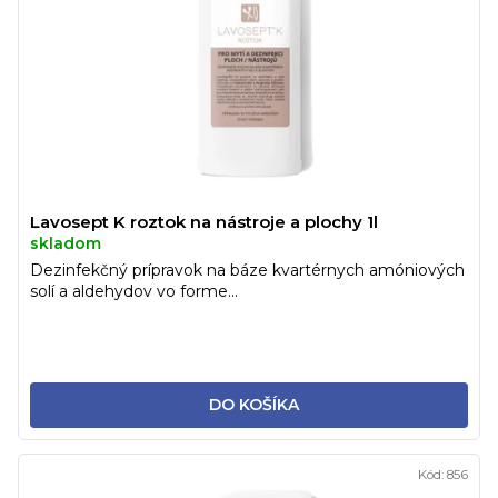
u
r
k
o
t
d
o
u
v
k
t
o
v
Lavosept K roztok na nástroje a plochy 1l
skladom
Dezinfekčný prípravok na báze kvartérnych amóniových
solí a aldehydov vo forme...
DO KOŠÍKA
Kód:
856