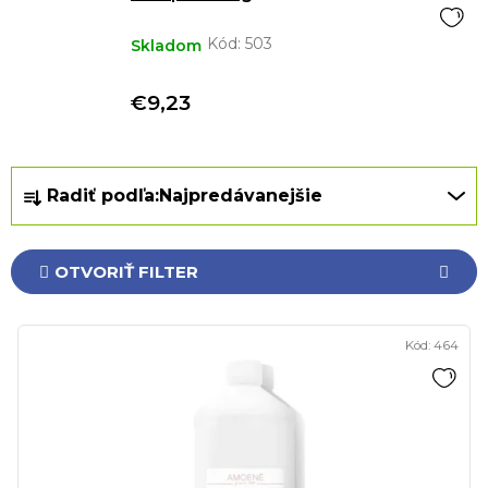
Kód:
503
Skladom
€9,23
R
Radiť podľa:
Najpredávanejšie
a
d
e
OTVORIŤ FILTER
n
i
V
e
Kód:
464
ý
p
p
r
i
o
s
d
p