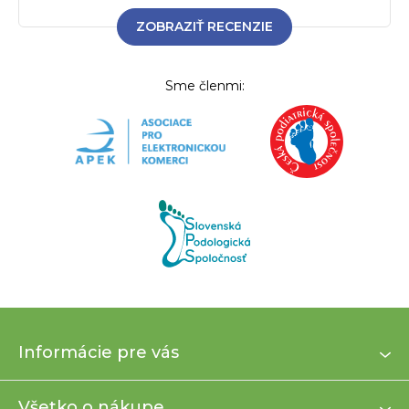
ZOBRAZIŤ RECENZIE
Sme členmi:
Z
Informácie pre vás
á
p
ä
Všetko o nákupe