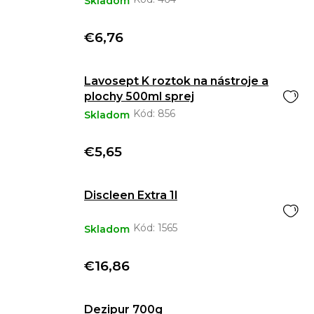
Skladom
€6,76
Lavosept K roztok na nástroje a
plochy 500ml sprej
Kód:
856
Skladom
€5,65
Discleen Extra 1l
Kód:
1565
Skladom
€16,86
Dezipur 700g