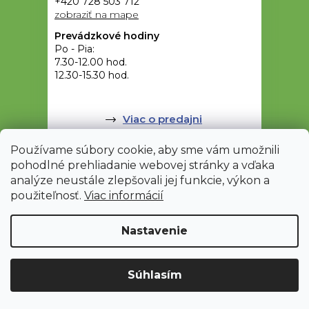
+420 728 503 712
zobraziť na mape
Prevádzkové hodiny
Po - Pia:
7.30-12.00 hod.
12.30-15.30 hod.
Viac o predajni
Používame súbory cookie, aby sme vám umožnili
pohodlné prehliadanie webovej stránky a vďaka
analýze neustále zlepšovali jej funkcie, výkon a
Doprava a platba
použiteľnosť.
Viac informácií
Nastavenie
Upozornenie: Z dôvodu sťahovania bude od 3. 8. do 12. 8. ZAVRETÉ
Súhlasím
vrátane servisu. Objednávky nebudeme expedovať ani vydávať.
Ďakujeme za pochopenie.