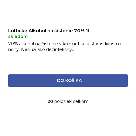
Lütticke Alkohol na čistenie 70% 1l
skladom
70% alkohol na čistenie v kozmetike a starostlivosti o
nohy. Neslúži ako dezinfekčný...
DO KOŠÍKA
20
položiek celkom
O
v
l
á
d