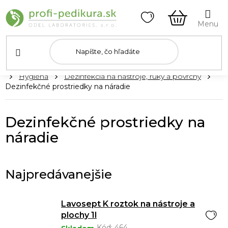
Prejsť
na
obsah
NÁKUPN
KOŠÍK
Domov
Hygiena
Dezinfekcia na nástroje, ruky a povrchy
Dezinfekčné prostriedky na náradie
Dezinfekčné prostriedky na
náradie
Najpredávanejšie
Lavosept K roztok na nástroje a
plochy 1l
Kód:
464