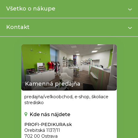
p
ä
Všetko o nákupe
t
i
Kontakt
e
Kamenná predajňa
predajňa/veľkoobchod, e-shop, školiace
stredisko
Kde nás nájdete
PROFI-PEDIKURA.sk
Orebitská 1137/11
702 00 Ostrava