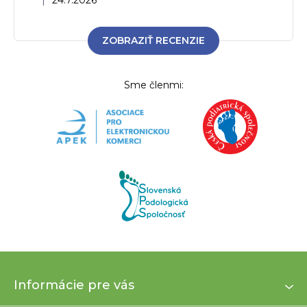
ZOBRAZIŤ RECENZIE
Sme členmi:
Z
Informácie pre vás
á