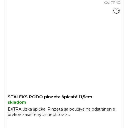
Kód:
TP-10
STALEKS PODO pinzeta špicatá 11,5cm
skladom
EXTRA úzka špička. Pinzeta sa používa na odstránenie
prvkov zarastených nechtov z...