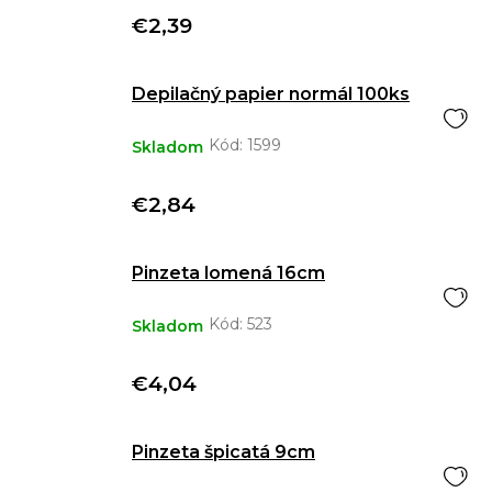
€2,39
Depilačný papier normál 100ks
Kód:
1599
Skladom
€2,84
Pinzeta lomená 16cm
Kód:
523
Skladom
€4,04
Pinzeta špicatá 9cm