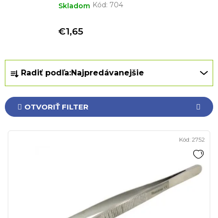
Kód:
704
Skladom
€1,65
R
Radiť podľa:
Najpredávanejšie
a
d
e
OTVORIŤ FILTER
n
i
V
e
Kód:
2752
ý
p
p
r
i
o
s
d
p
u
r
k