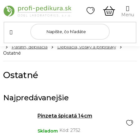
Prejsť
na
obsah
NÁKUPN
KOŠÍK
Domov
Parafín, depilácia
Depilácia, vosky a prípravky
Ostatné
Ostatné
Najpredávanejšie
Pinzeta špicatá 14cm
Kód:
2752
Skladom