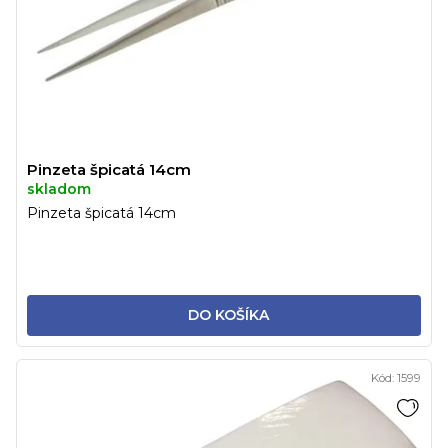
o
t
d
o
u
v
k
t
o
v
Pinzeta špicatá 14cm
skladom
Pinzeta špicatá 14cm
DO KOŠÍKA
Kód:
1599