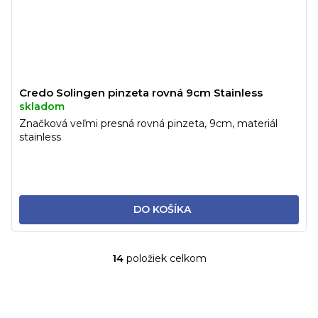
Credo Solingen pinzeta rovná 9cm Stainless
skladom
Značková veľmi presná rovná pinzeta, 9cm, materiál
stainless
DO KOŠÍKA
14
položiek celkom
O
v
l
á