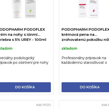
ODOPHARM PODOFLEX
PODOPHARM PODOFLE
rém na nohy s iónmi
krémová pena na
triebra s 5% UREY - 100ml
zrohovatenú pokožku nô
15% UREY - 125ml
kladom
skladom
peciálny podologický
Profesionálny prípravok na
rípravok po ošetrení pre nohy
každodennú starostlivosť o
o sklonom k poteniu a...
suché chodidlá s tendenciou 
DO KOŠÍKA
DO KOŠÍKA
Kód:
PP20
Kód: