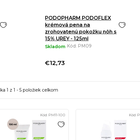
PODOPHARM PODOFLEX
krémová pena na
zrohovatenú pokožku nôh s
15% UREY - 125ml
Kód:
PM09
Skladom
€12,73
nka
1
z
1
-
5
položiek celkom
Kód:
PM11-100
Kód:
P