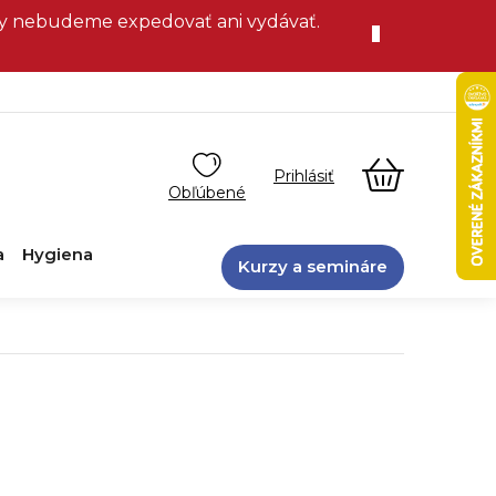
vky nebudeme expedovať ani vydávať.
NÁKUPN
KOŠÍK
a
Hygiena
Kurzy a semináre