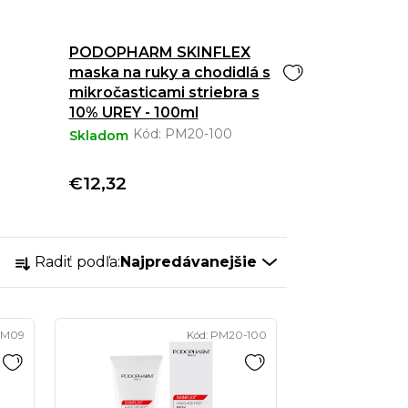
PODOPHARM SKINFLEX
maska na ruky a chodidlá s
mikročasticami striebra s
10% UREY - 100ml
Kód:
PM20-100
Skladom
€12,32
R
Radiť podľa:
Najpredávanejšie
a
d
e
M09
Kód:
PM20-100
n
i