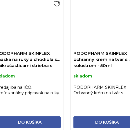
ODOPHARM SKINFLEX
PODOPHARM SKINFLEX
aska na ruky a chodidlá s
ochranný krém na tvár s
ikročasticami striebra s
kolostrom - 50ml
0% UREY - 600ml
kladom
skladom
redaj iba na IČO.
PODOPHARM SKINFLEX
rofesionálny prípravok na ruky
Ochranný krém na tvár s
 chodidlá pre intenzívnu
kolostrom – vhodný pre
dratáciu...
diabetikov, tehotné a...
DO KOŠÍKA
DO KOŠÍKA