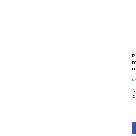
P
m
m
1
s
P
P
a
hy