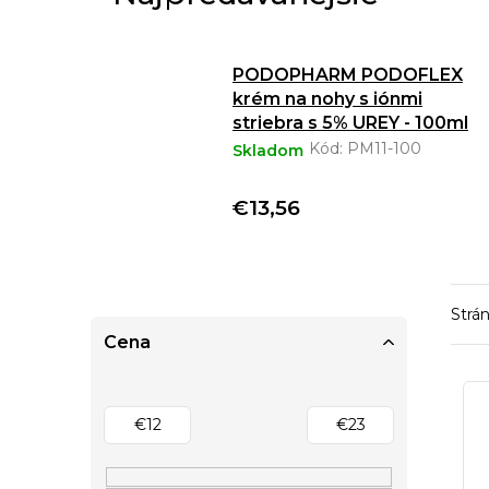
PODOPHARM PODOFLEX
krém na nohy s iónmi
striebra s 5% UREY - 100ml
Kód:
PM11-100
Skladom
€13,56
Strá
B
Cena
o
V
č
ý
n
€
12
€
23
p
ý
i