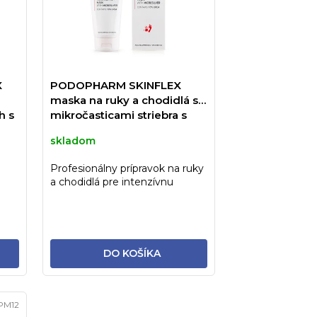
e
p
r
o
d
X
PODOPHARM SKINFLEX
maska na ruky a chodidlá s
u
h s
mikročasticami striebra s
k
10% UREY - 100ml
skladom
t
Profesionálny prípravok na ruky
o
a chodidlá pre intenzívnu
v
k...
hydratáciu a regeneráciu...
DO KOŠÍKA
PM12