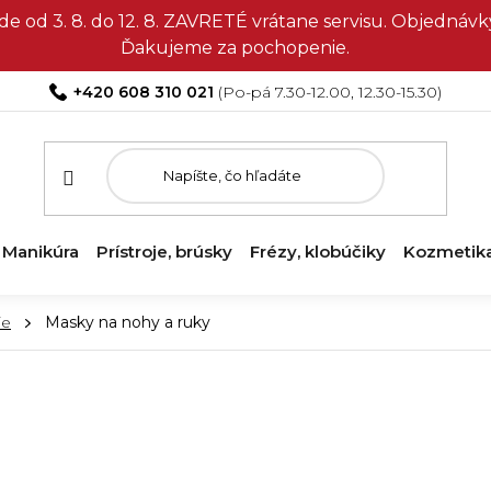
e od 3. 8. do 12. 8. ZAVRETÉ vrátane servisu. Objedná
Ďakujeme za pochopenie.
+420 608 310 021
Manikúra
Prístroje, brúsky
Frézy, klobúčiky
Kozmetik
ie
Masky na nohy a ruky