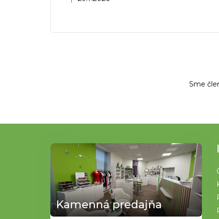
Sme čle
Z
á
p
ä
t
Kamenná predajňa
i