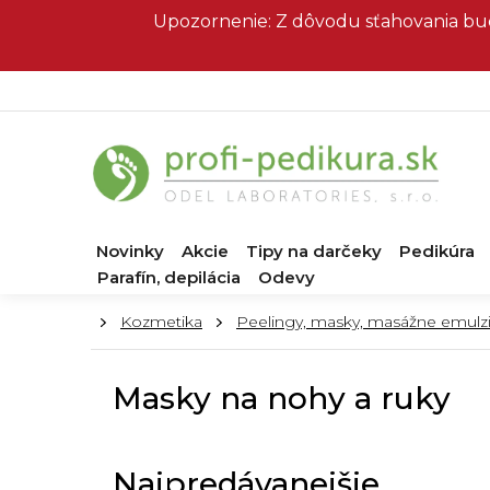
Prejsť
Upozornenie: Z dôvodu sťahovania bud
na
obsah
Novinky
Akcie
Tipy na darčeky
Pedikúra
Parafín, depilácia
Odevy
Domov
Kozmetika
Peelingy, masky, masážne emulz
Masky na nohy a ruky
Najpredávanejšie