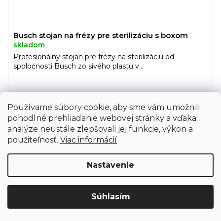
Busch stojan na frézy pre sterilizáciu s boxom
skladom
Profesionálny stojan pre frézy na sterilizáciu od
spoločnosti Busch zo sivého plastu v...
Používame súbory cookie, aby sme vám umožnili
DO KOŠÍKA
pohodlné prehliadanie webovej stránky a vďaka
analýze neustále zlepšovali jej funkcie, výkon a
použiteľnosť.
Viac informácií
Kód:
897
Nastavenie
Upozornenie: Z dôvodu sťahovania bude od 3. 8. do 12. 8. ZAVRETÉ
Súhlasím
vrátane servisu. Objednávky nebudeme expedovať ani vydávať.
Ďakujeme za pochopenie.