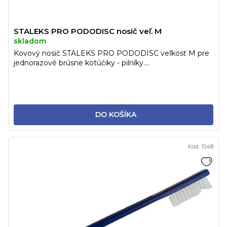
t
o
v
STALEKS PRO PODODISC nosič veľ. M
skladom
Kovový nosič STALEKS PRO PODODISC veľkosť M pre
jednorazové brúsne kotúčiky - pilníky....
DO KOŠÍKA
Kód:
1548