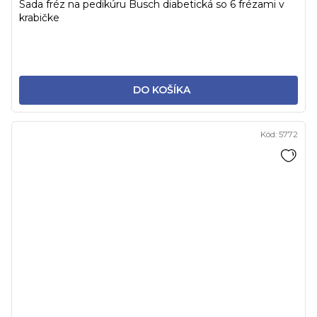
Sada fréz na pedikúru Busch diabetická so 6 frézami v
krabičke
DO KOŠÍKA
Kód:
5772