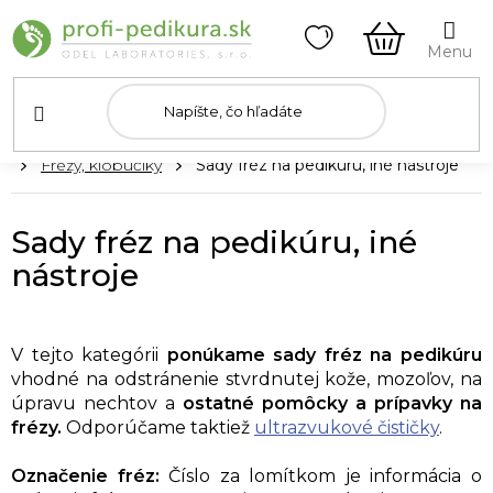
Prejsť
na
obsah
NÁKUPN
KOŠÍK
Domov
Frézy, klobúčiky
Sady fréz na pedikúru, iné nástroje
Sady fréz na pedikúru, iné
nástroje
V tejto kategórii
ponúkame
sady fréz na pedikúru
vhodné na odstránenie stvrdnutej kože, mozoľov, na
úpravu nechtov a
ostatné pomôcky a prípavky na
frézy.
Odporúčame taktiež
ultrazvukové čističky
.
Označenie fréz:
Číslo za lomítkom je informácia o