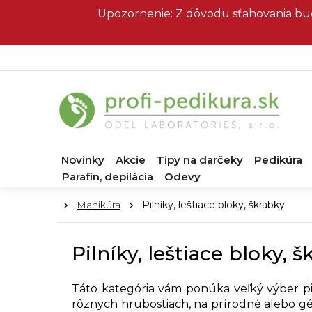
Prejsť
Upozornenie: Z dôvodu sťahovania bud
na
obsah
Novinky
Akcie
Tipy na darčeky
Pedikúra
Parafín, depilácia
Odevy
Domov
Manikúra
Pilníky, leštiace bloky, škrabky
Pilníky, leštiace bloky, 
Táto kategória vám ponúka veľký výber pil
rôznych hrubostiach, na prírodné alebo gé