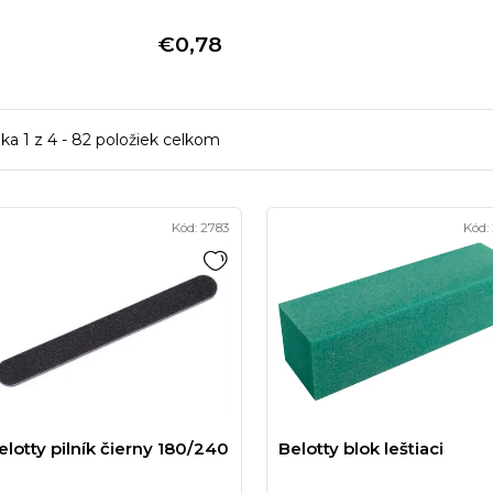
€0,78
nka
1
z
4
-
82
položiek celkom
Kód:
2783
Kód:
elotty pilník čierny 180/240
Belotty blok leštiaci