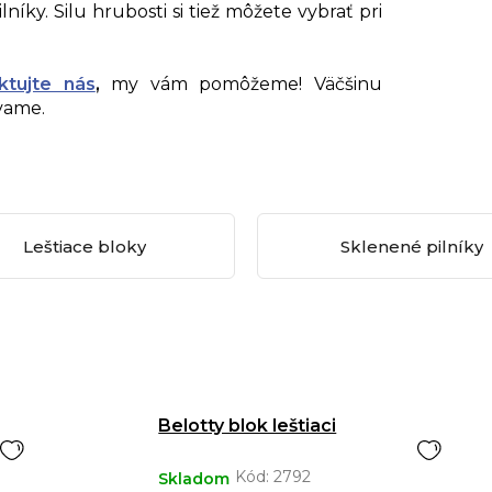
lníky. Silu hrubosti si tiež môžete vybrať pri
ktujte nás
,
my vám pomôžeme!
Väčšinu
vame.
Leštiace bloky
Sklenené pilníky
Belotty blok leštiaci
Kód:
2792
Skladom