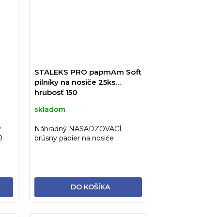
STALEKS PRO papmAm Soft
pilníky na nosiče 25ks
hrubosť 150
skladom
y
Náhradný NASADZOVACÍ
0
brúsny papier na nosiče
STALEKS PRO v bielej farbe s
penovou...
DO KOŠÍKA