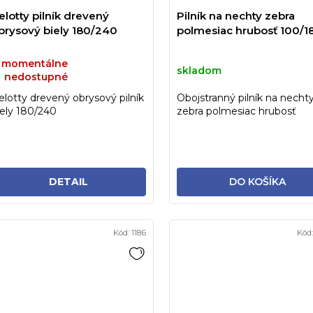
elotty pilník drevený
Pilník na nechty zebra
brysový biely 180/240
polmesiac hrubosť 100/1
momentálne
skladom
nedostupné
elotty drevený obrysový pilník
Obojstranný pilník na necht
iely 180/240
zebra polmesiac hrubosť
100/180
DETAIL
DO KOŠÍKA
Kód:
1186
Kód