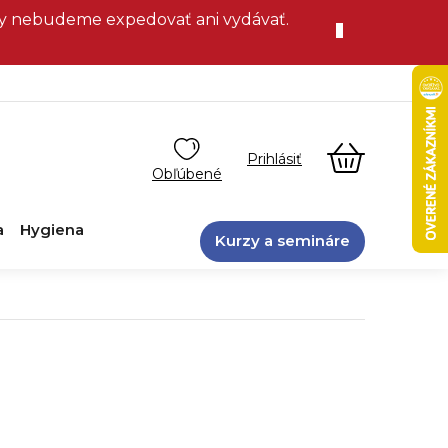
vky nebudeme expedovať ani vydávať.
NÁKUPN
KOŠÍK
a
Hygiena
Kurzy a semináre