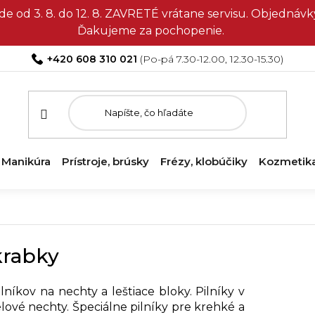
e od 3. 8. do 12. 8. ZAVRETÉ vrátane servisu. Objedná
Ďakujeme za pochopenie.
+420 608 310 021
Manikúra
Prístroje, brúsky
Frézy, klobúčiky
Kozmetik
škrabky
níkov na nechty a leštiace bloky. Pilníky v
lové nechty. Špeciálne pilníky pre krehké a