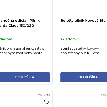
ianočná edícia - Pilník
Belotty pilník kovový 18
anta Claus 150/220
kladom
skladom
lník profesionálnej kvality s
Sterilizovateľný kovový
ianočným motívom Santa
obojstranný pilník 18cm,
lausa.
laserová technológia
DO KOŠÍKA
DO KOŠÍKA
Kód:
2785
Kód