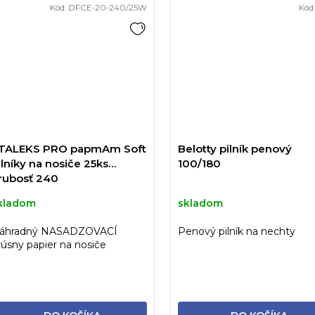
Kód:
DFCE-20-240/25W
Kód
TALEKS PRO papmAm Soft
Belotty pilník penový
ilníky na nosiče 25ks
100/180
rubosť 240
kladom
skladom
áhradný NASADZOVACÍ
Penový pilník na nechty
rúsny papier na nosiče
TALEKS PRO v bielej farbe s
enovou...