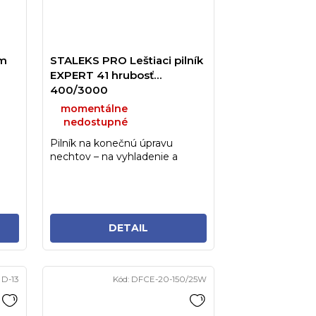
cm
STALEKS PRO Leštiaci pilník
EXPERT 41 hrubosť
400/3000
momentálne
nedostupné
Pilník na konečnú úpravu
nechtov – na vyhladenie a
leštenie
DETAIL
:
D-13
Kód:
DFCE-20-150/25W