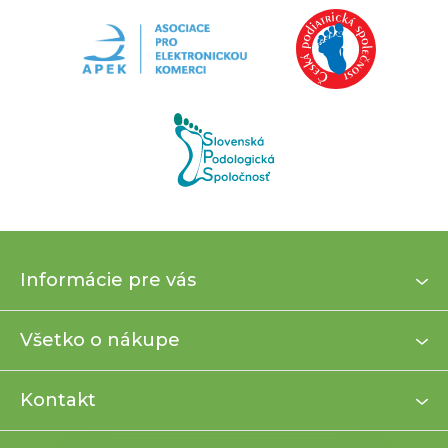
Z
Informácie pre vás
á
p
ä
Všetko o nákupe
t
i
Kontakt
e