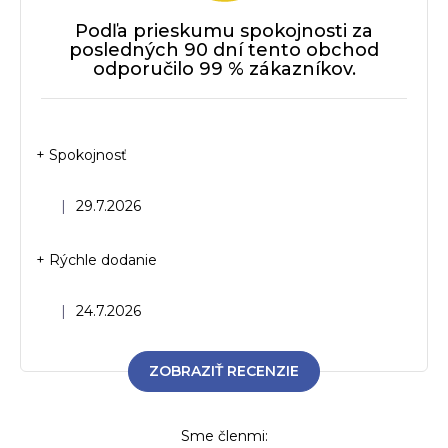
r
Podľa prieskumu spokojnosti za
v
posledných 90 dní tento obchod
k
odporučilo 99 % zákazníkov.
y
v
ý
p
+ Spokojnosť
i
s
u
Hodnotenie obchodu je 5 z 5 hviezdičiek.
|
29.7.2026
+ Rýchle dodanie
Hodnotenie obchodu je 5 z 5 hviezdičiek.
|
24.7.2026
ZOBRAZIŤ RECENZIE
Sme členmi: