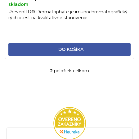
skladom
PreventID® Dermatophyte je imunochromatografický
rýchlotest na kvalitatívne stanovenie...
DO KOŠÍKA
2
položiek celkom
O
v
l
á
d
a
c
i
e
p