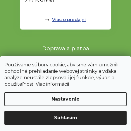
12.30-15.30 hod.
Viac o predajni
Doprava a platba
Používame súbory cookie, aby sme vám umožnili
pohodlné prehliadanie webovej stránky a vďaka
analýze neustále zlepšovali jej funkcie, výkon a
použiteľnosť.
Viac informácií
Nastavenie
Shoptet
|
mime digital
Upozornenie: Z dôvodu sťahovania bude od 3. 8. do 12. 8. ZAVRETÉ
Súhlasím
vrátane servisu. Objednávky nebudeme expedovať ani vydávať.
Ďakujeme za pochopenie.