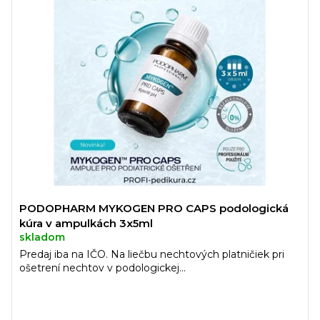
r
i
o
s
d
p
u
r
k
o
t
d
o
u
v
k
t
o
v
PODOPHARM MYKOGEN PRO CAPS podologická
kúra v ampulkách 3x5ml
skladom
Predaj iba na IČO. Na liečbu nechtových platničiek pri
ošetrení nechtov v podologickej...