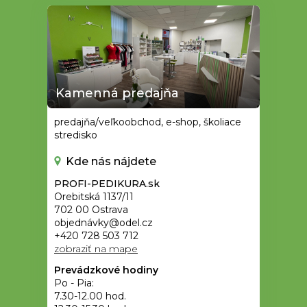
Kamenná predajňa
predajňa/veľkoobchod, e-shop, školiace
stredisko
Kde nás nájdete
PROFI-PEDIKURA.sk
Orebitská 1137/11
702 00 Ostrava
objednávky@odel.cz
+420 728 503 712
zobraziť na mape
Prevádzkové hodiny
Po - Pia:
7.30-12.00 hod.