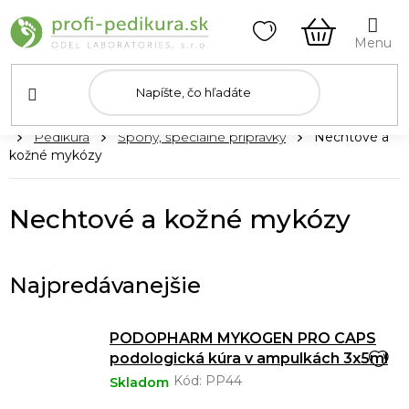
Prejsť
na
obsah
NÁKUPN
KOŠÍK
Domov
Pedikúra
Špony, špeciálne prípravky
Nechtové a
kožné mykózy
Nechtové a kožné mykózy
Najpredávanejšie
PODOPHARM MYKOGEN PRO CAPS
podologická kúra v ampulkách 3x5ml
Kód:
PP44
Skladom