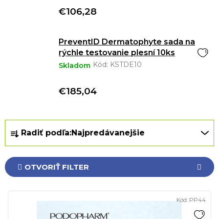
€106,28
PreventID Dermatophyte sada na
rýchle testovanie plesní 10ks
Kód:
KSTDE10
Skladom
€185,04
R
Radiť podľa:
Najpredávanejšie
a
d
e
OTVORIŤ FILTER
n
i
V
e
Kód:
PP44
ý
p
p