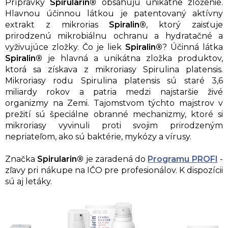
Prípravky
Spirularin®
obsahujú unikátne zloženie.
Hlavnou účinnou látkou je patentovaný aktívny
extrakt z mikrorias
Spiralin®
, ktorý zaisťuje
prirodzenú mikrobiálnu ochranu a hydratačné a
vyživujúce zložky. Čo je liek
Spiralin®
? Účinná látka
Spiralin®
je hlavná a unikátna zložka produktov,
ktorá sa získava z mikroriasy Spirulina platensis.
Mikroriasy rodu Spirulina platensis sú staré 3,6
miliardy rokov a patria medzi najstaršie živé
organizmy na Zemi. Tajomstvom týchto majstrov v
prežití sú špeciálne obranné mechanizmy, ktoré si
mikroriasy vyvinuli proti svojim prirodzeným
nepriateľom, ako sú baktérie, mykózy a vírusy.
Značka
Spirularin®
je zaradená do
Programu PROFI
-
zľavy pri nákupe na IČO pre profesionálov. K dispozícii
sú aj letáky.