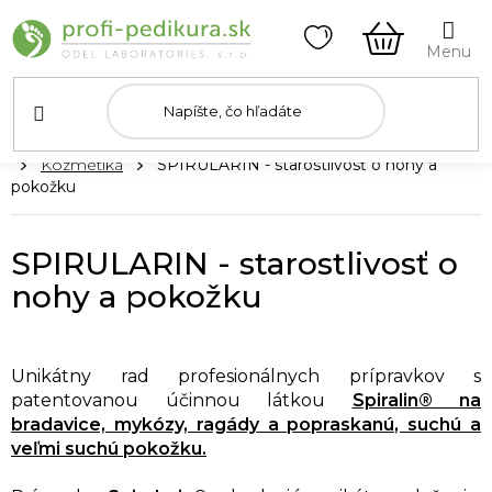
Prejsť
na
obsah
NÁKUPN
KOŠÍK
Domov
Kozmetika
SPIRULARIN - starostlivosť o nohy a
pokožku
SPIRULARIN - starostlivosť o
nohy a pokožku
Unikátny rad profesionálnych prípravkov s
patentovanou účinnou látkou
Spiralin® na
bradavice, mykózy, ragády a popraskanú, suchú a
veľmi suchú pokožku.