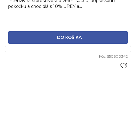
Intenzívna starostlivosť o veľmi suchú, popraskanú
pokožku a chodidlá s 10% UREY a...
DO KOŠÍKA
Kód:
S506003-12