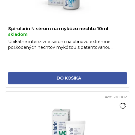
v
k
t
o
v
Spirularin N sérum na mykózu nechtu 10ml
skladom
Unikátne intenzívne sérum na obnovu extrémne
poškodených nechtov mykózou s patentovanou...
DO KOŠÍKA
Kód:
506002