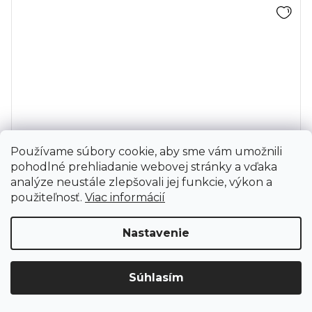
Používame súbory cookie, aby sme vám umožnili
pohodlné prehliadanie webovej stránky a vďaka
analýze neustále zlepšovali jej funkcie, výkon a
použiteľnosť.
Viac informácií
Stojan Spirularin papierový obojstranný
Nastavenie
skladom
Papierový obojstranný stojan Spirularin 157cm x 50cm
Upozornenie: Z dôvodu sťahovania bude od 3. 8. do 12. 8. ZAVRETÉ
Súhlasím
vrátane servisu. Objednávky nebudeme expedovať ani vydávať.
Ďakujeme za pochopenie.