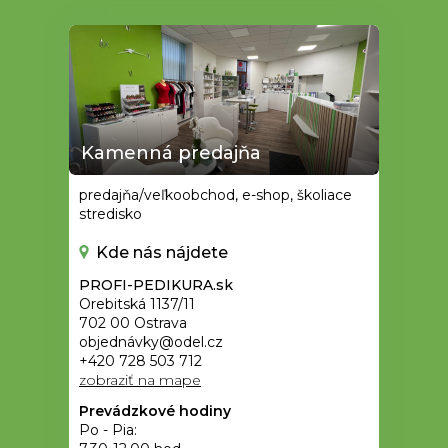
Kamenná predajňa
predajňa/veľkoobchod, e-shop, školiace
stredisko
Kde nás nájdete
PROFI-PEDIKURA.sk
Orebitská 1137/11
702 00 Ostrava
objednávky@odel.cz
+420 728 503 712
zobraziť na mape
Prevádzkové hodiny
Po - Pia: