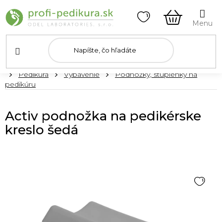
Prejsť
na
obsah
NÁKUPN
KOŠÍK
Domov
Pedikúra
Vybavenie
Podnožky, stupienky na
pedikúru
Activ podnožka na pedikérske
kreslo šedá