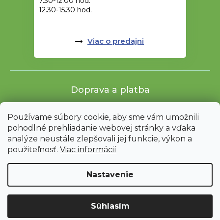
7.30-12.00 hod.
12.30-15.30 hod.
Viac o predajni
Doprava a platba
Používame súbory cookie, aby sme vám umožnili
pohodlné prehliadanie webovej stránky a vďaka
analýze neustále zlepšovali jej funkcie, výkon a
použiteľnosť.
Viac informácií
Nastavenie
Shoptet
|
mime digital
Upozornenie: Z dôvodu sťahovania bude od 3. 8. do 12. 8. ZAVRETÉ
Súhlasím
vrátane servisu. Objednávky nebudeme expedovať ani vydávať.