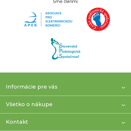
Sme členmi:
Z
Informácie pre vás
á
p
ä
Všetko o nákupe
t
i
Kontakt
e