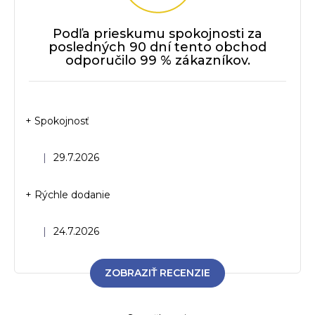
Podľa prieskumu spokojnosti za
posledných 90 dní tento obchod
odporučilo 99 % zákazníkov.
+ Spokojnosť
Hodnotenie obchodu je 5 z 5 hviezdičiek.
|
29.7.2026
+ Rýchle dodanie
Hodnotenie obchodu je 5 z 5 hviezdičiek.
|
24.7.2026
ZOBRAZIŤ RECENZIE