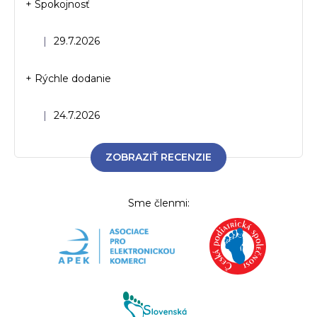
+ Spokojnosť
Hodnotenie obchodu je 5 z 5 hviezdičiek.
|
29.7.2026
+ Rýchle dodanie
Hodnotenie obchodu je 5 z 5 hviezdičiek.
|
24.7.2026
ZOBRAZIŤ RECENZIE
Sme členmi: