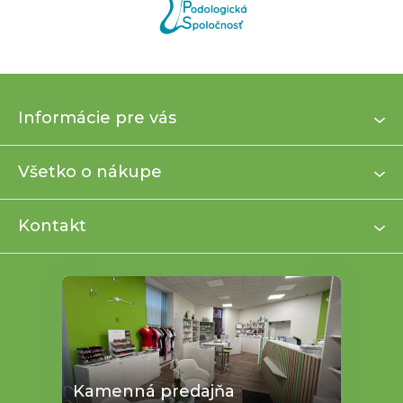
Z
Informácie pre vás
á
p
ä
Všetko o nákupe
t
i
Kontakt
e
Kamenná predajňa