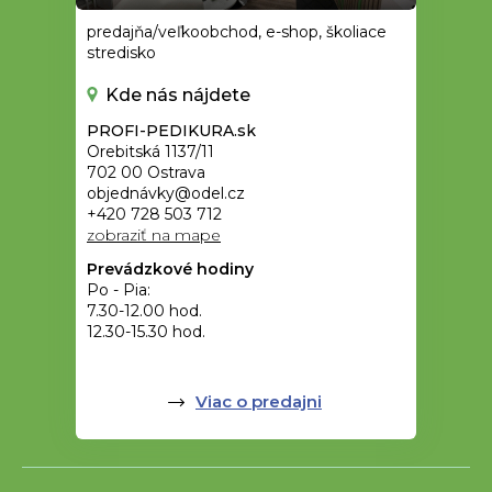
predajňa/veľkoobchod, e-shop, školiace
stredisko
Kde nás nájdete
PROFI-PEDIKURA.sk
Orebitská 1137/11
702 00 Ostrava
objednávky@odel.cz
+420 728 503 712
zobraziť na mape
Prevádzkové hodiny
Po - Pia:
7.30-12.00 hod.
12.30-15.30 hod.
Viac o predajni