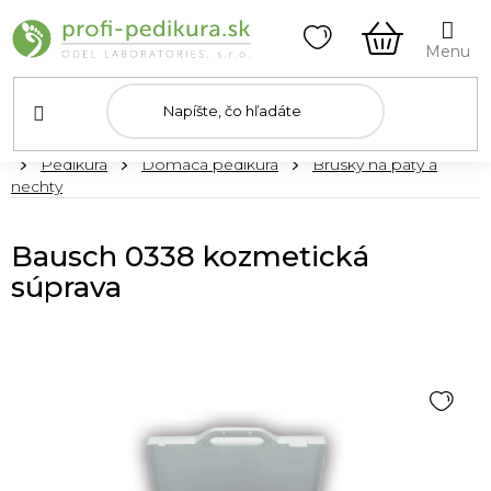
Prejsť
na
obsah
NÁKUPN
KOŠÍK
Domov
Pedikúra
Domáca pedikúra
Brúsky na päty a
nechty
Bausch 0338 kozmetická
súprava