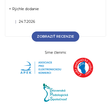
+ Rýchle dodanie
Hodnotenie obchodu je 5 z 5 hviezdičiek.
|
24.7.2026
ZOBRAZIŤ RECENZIE
Sme členmi: