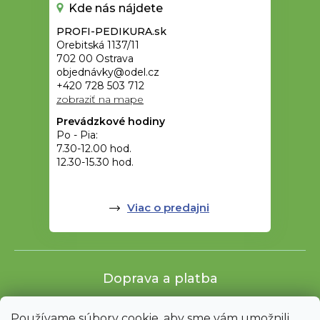
Kde nás nájdete
PROFI-PEDIKURA.sk
Orebitská 1137/11
702 00 Ostrava
objednávky@odel.cz
+420 728 503 712
zobraziť na mape
Prevádzkové hodiny
Po - Pia:
7.30-12.00 hod.
12.30-15.30 hod.
Viac o predajni
Doprava a platba
Používame súbory cookie, aby sme vám umožnili