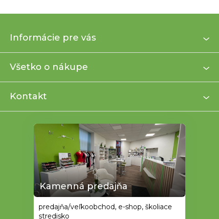
Z
Informácie pre vás
á
p
ä
Všetko o nákupe
t
i
Kontakt
e
Kamenná predajňa
predajňa/veľkoobchod, e-shop, školiace
stredisko