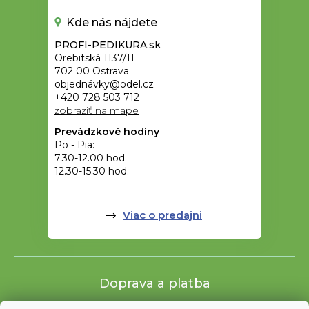
Kde nás nájdete
PROFI-PEDIKURA.sk
Orebitská 1137/11
702 00 Ostrava
objednávky@odel.cz
+420 728 503 712
zobraziť na mape
Prevádzkové hodiny
Po - Pia:
7.30-12.00 hod.
12.30-15.30 hod.
Viac o predajni
Doprava a platba