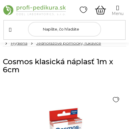
Prejsť
na
obsah
NÁKUPN
KOŠÍK
Domov
Hygiena
Jednorázové pomôcky, rukavice
Cosmos klasická náplasť 1m x
6cm