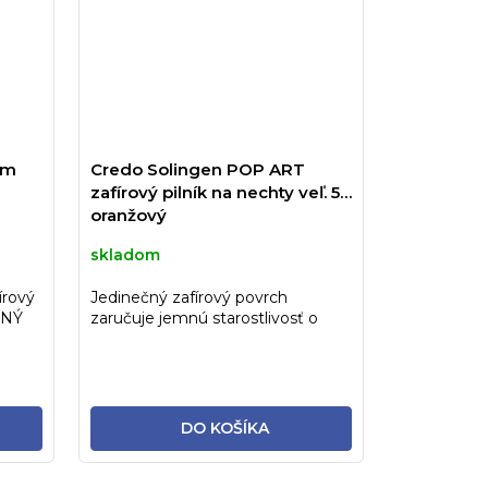
cm
Credo Solingen POP ART
zafírový pilník na nechty veľ. 5"
oranžový
skladom
írový
Jedinečný zafírový povrch
DNÝ
zaručuje jemnú starostlivosť o
nechty. Ide o tradičný, veľmi...
DO KOŠÍKA