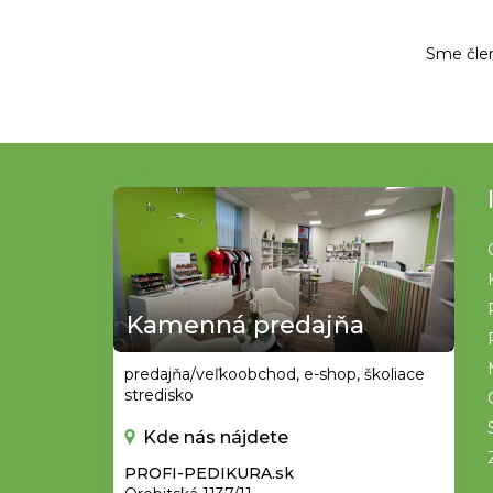
Sme čle
Z
á
p
ä
t
Kamenná predajňa
i
e
predajňa/veľkoobchod, e-shop, školiace
stredisko
Kde nás nájdete
PROFI-PEDIKURA.sk