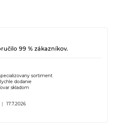
učilo 99 % zákazníkov.
Specializovany sortiment
Rychle dodanie
Tovar skladom
Hodnotenie obchodu je 5 z 5 hviezdičiek.
|
17.7.2026