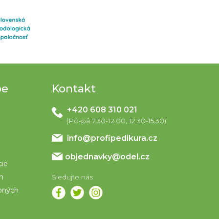
pe
Kontakt
+420 608 310 021
info
@
profipedikura.cz
objednavky@odel.cz
cie
om
bných