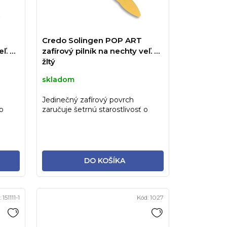
Credo Solingen POP ART
ľ. 6"
zafírový pilník na nechty veľ. 6"
žltý
skladom
Jedinečný zafírový povrch
 o
zaručuje šetrnú starostlivosť o
.
nechty. Ide o tradičný, veľmi...
DO KOŠÍKA
:
151111-1
Kód:
1027