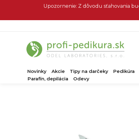
Prejsť
Upozornenie: Z dôvodu sťahovania bud
na
obsah
Novinky
Akcie
Tipy na darčeky
Pedikúra
Parafín, depilácia
Odevy