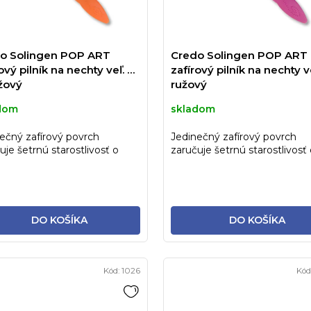
o Solingen POP ART
Credo Solingen POP ART
ový pilník na nechty veľ. 6"
zafírový pilník na nechty ve
žový
ružový
dom
skladom
ečný zafírový povrch
Jedinečný zafírový povrch
uje šetrnú starostlivosť o
zaručuje šetrnú starostlivosť
y. Ide o tradičný, veľmi...
nechty. Ide o tradičný, veľmi..
DO KOŠÍKA
DO KOŠÍKA
Kód:
1026
Kód