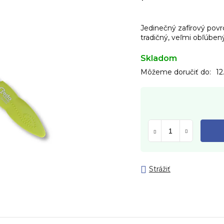
Jedinečný zafírový povrc
tradičný, veľmi obľúben
Skladom
Môžeme doručiť do:
12
Strážiť