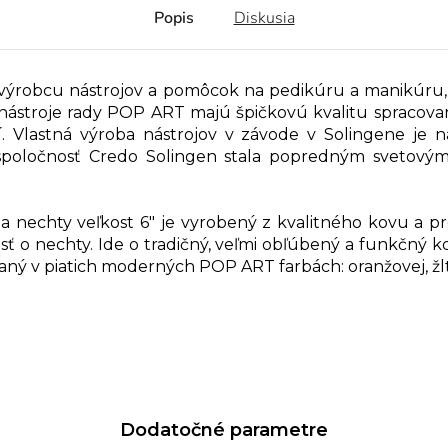
Popis
Diskusia
ýrobcu nástrojov a pomôcok na pedikúru a manikúru, 
ky nástroje rady POP ART majú špičkovú kvalitu spracova
. Vlastná výroba nástrojov v závode v Solingene je na
spoločnosť Credo Solingen stala popredným svetový
a nechty veľkost 6" je vyrobený z kvalitného kovu a p
osť o nechty. Ide o tradičný, veľmi obľúbený a funkčný 
ábaný v piatich moderných POP ART farbách: oranžovej, žlt
Dodatočné parametre