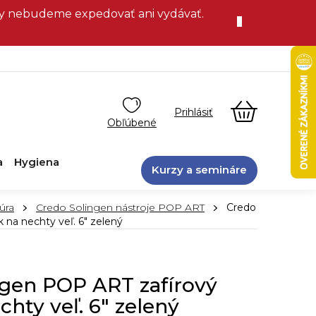
vky nebudeme expedovať ani vydávať.
NÁKUPN
KOŠÍK
a
Hygiena
Kurzy a semináre
úra
Credo Solingen nástroje POP ART
Credo
 na nechty veľ. 6" zelený
ngen POP ART zafírový
chty veľ. 6" zelený