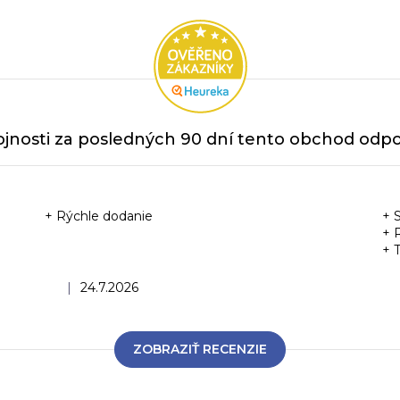
jnosti za posledných 90 dní tento obchod odpor
+ Rýchle dodanie
+ 
+ 
+ 
Hodnotenie obchodu je 5 z 5 hviezdičiek.
|
24.7.2026
ZOBRAZIŤ RECENZIE