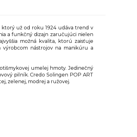
ktorý už od roku 1924 udáva trend v
nia a funkčný dizajn zaručujúci nielen
jvyššia možná kvalita, ktorú zaisťuje
m výrobcom nástrojov na manikúru a
rotišmykovej umelej hmoty. Jedinečný
kovový pilník. Credo Solingen POP ART
ej, zelenej, modrej a ružovej.