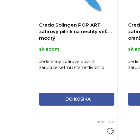
Credo Solingen POP ART
Cred
zafírový pilník na nechty veľ. 6"
zafír
modrý
oran
skladom
skla
Jedinečný zafírový povrch
Jedin
zaručuje šetrnú starostlivosť o
zaruč
nechty. Ide o tradičný, veľmi...
necht
DO KOŠÍKA
Kód:
1028