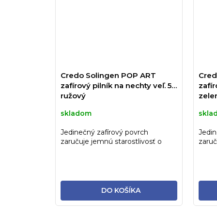
Credo Solingen POP ART
Cred
zafírový pilník na nechty veľ. 5"
zafír
ružový
zele
skladom
skla
Jedinečný zafírový povrch
Jedin
zaručuje jemnú starostlivosť o
zaruč
nechty. Ide o tradičný, veľmi...
necht
DO KOŠÍKA