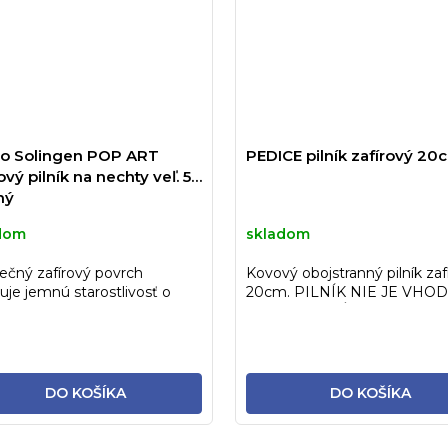
o Solingen POP ART
PEDICE pilník zafírový 20
ový pilník na nechty veľ. 5"
ný
dom
skladom
ečný zafírový povrch
Kovový obojstranný pilník zaf
uje jemnú starostlivosť o
20cm. PILNÍK NIE JE VHO
y. Ide o tradičný, veľmi...
NA STERILIZÁCIU!
DO KOŠÍKA
DO KOŠÍKA