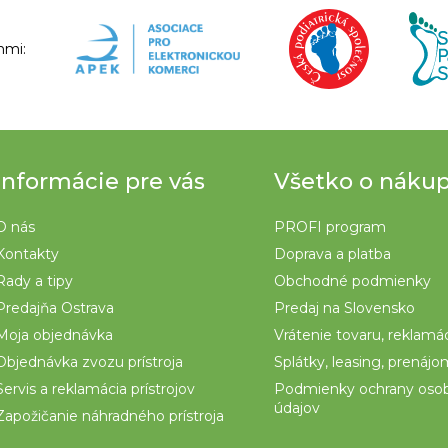
nmi:
Informácie pre vás
Všetko o náku
O nás
PROFI program
Kontakty
Doprava a platba
Rady a tipy
Obchodné podmienky
Predajňa Ostrava
Predaj na Slovensko
Moja objednávka
Vrátenie tovaru, reklamá
Objednávka zvozu prístroja
Splátky, leasing, prenáj
Servis a reklamácia prístrojov
Podmienky ochrany oso
údajov
Zapožičanie náhradného prístroja