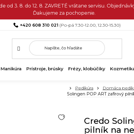
e od 3. 8. do 12. 8. ZAVRETÉ vrátane servisu. Objedná
Ďakujeme za pochopenie.
+420 608 310 021
Manikúra
Prístroje, brúsky
Frézy, klobúčiky
Kozmetik
Domov
Pedikúra
Domáca pedik
Solingen POP ART zafírový pilník
Credo Soli
pilník na ne