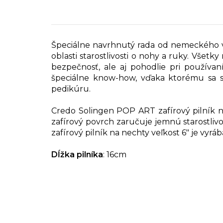
Špeciálne navrhnutý rada od nemeckého v
oblasti starostlivosti o nohy a ruky. Všet
bezpečnosť, ale aj pohodlie pri používaní
špeciálne know-how, vďaka ktorému sa 
pedikúru.
Credo Solingen POP ART zafírový pilník n
zafírový povrch zaručuje jemnú starostliv
zafírový pilník na nechty veľkost 6" je vyr
Dĺžka pilníka
: 16cm