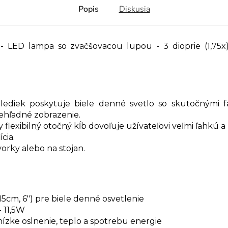
Popis
Diskusia
LED lampa so zväčšovacou lupou - 3 dioprie (1,75x),
 lediek poskytuje biele denné svetlo so skutočnými f
rehľadné zobrazenie.
flexibilný otočný kĺb dovoľuje užívateľovi veľmi ľahkú 
cia.
orky alebo na stojan.
15cm, 6") pre biele denné osvetlenie
- 11,5W
ízke oslnenie, teplo a spotrebu energie