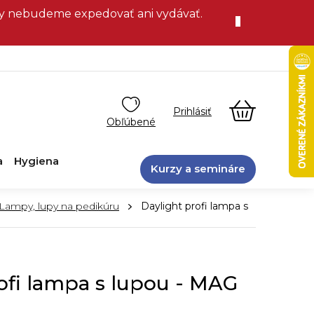
vky nebudeme expedovať ani vydávať.
NÁKUPN
KOŠÍK
a
Hygiena
Kurzy a semináre
Lampy, lupy na pedikúru
Daylight profi lampa s
ofi lampa s lupou - MAG