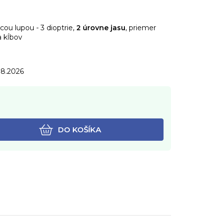
ou lupou - 3 dioptrie,
2 úrovne jasu
, priemer
a kĺbov
.8.2026
DO KOŠÍKA