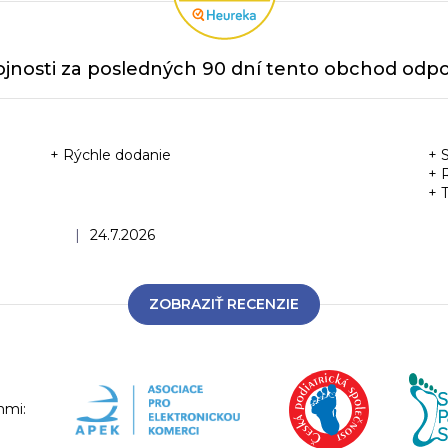
jnosti za posledných 90 dní tento obchod odpor
+ Rýchle dodanie
+ 
+ 
+ 
Hodnotenie obchodu je 5 z 5 hviezdičiek.
|
24.7.2026
ZOBRAZIŤ RECENZIE
nmi: