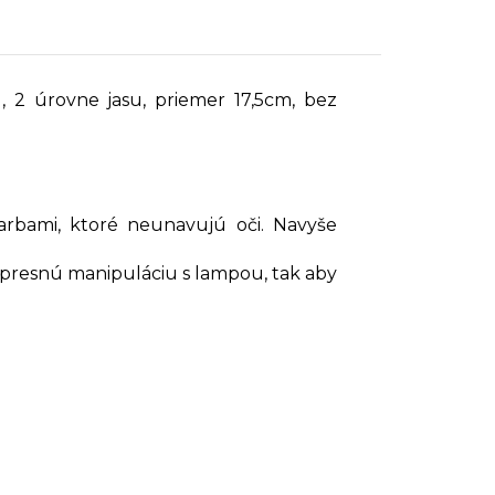
 2 úrovne jasu, priemer 17,5cm, bez
arbami, ktoré neunavujú oči. Navyše
a presnú manipuláciu s lampou, tak aby