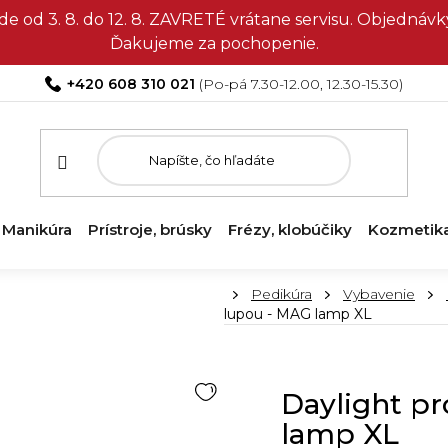
e od 3. 8. do 12. 8. ZAVRETÉ vrátane servisu. Objedná
Ďakujeme za pochopenie.
+420 608 310 021
Manikúra
Prístroje, brúsky
Frézy, klobúčiky
Kozmetik
Domov
Pedikúra
Vybavenie
lupou - MAG lamp XL
Daylight pr
lamp XL