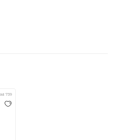
ód:
739