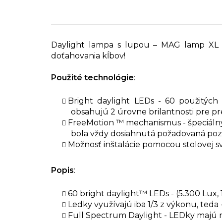
Daylight lampa s lupou – MAG lamp XL - 
doťahovania kĺbov!
Použité technológie
:
Bright daylight LEDs - 60 použitých
obsahujú 2 úrovne brilantnosti pre p
FreeMotion ™ mechanismus - špeciálny 
bola vždy dosiahnutá požadovaná pozí
Možnosť inštalácie pomocou stolovej sv
Popis
:
60 bright daylight™ LEDs - (5.300 Lux, 
Ledky využívajú iba 1/3 z výkonu, teda 
Full Spectrum Daylight - LEDky majú n