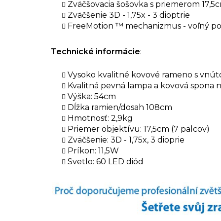
Zväčšovacia šošovka s priemerom 17,5
Zväčšenie 3D - 1,75x - 3 dioptrie
FreeMotion ™ mechanizmus - voľný p
Technické informácie
:
Vysoko kvalitné kovové rameno s vnút
Kvalitná pevná lampa a kovová spona 
Výška: 54cm
Dĺžka ramien/dosah 108cm
Hmotnosť: 2,9kg
Priemer objektívu: 17,5cm (7 palcov)
Zväčšenie: 3D - 1,75x, 3 dioprie
Príkon: 11,5W
Svetlo: 60 LED diód