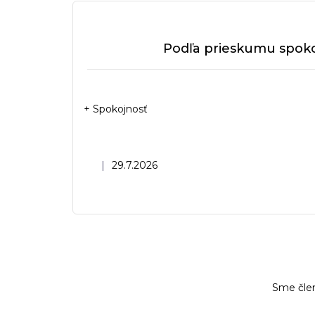
Podľa prieskumu spoko
+ Spokojnosť
Hodnotenie obchodu je 5 z 5 hviezdičiek.
|
29.7.2026
Sme čle