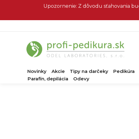
Prejsť
Upozornenie: Z dôvodu sťahovania bud
na
obsah
Novinky
Akcie
Tipy na darčeky
Pedikúra
Parafín, depilácia
Odevy