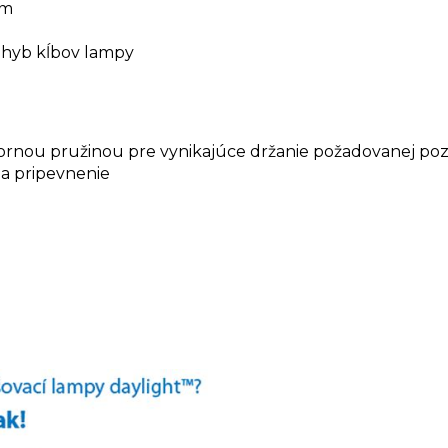
cm
ohyb kĺbov lampy
ornou pružinou pre vynikajúce držanie požadovanej poz
na pripevnenie