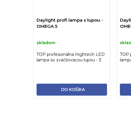
Daylight profi lampa s lupou -
Dayli
OMEGA 5
OME
skladom
skla
TOP profesionálna Hightech LED
TOP 
lampa so zväčšovacou lupou - 3
lampa
dioptrie, priemer 12,5cm
dioptr
DO KOŠÍKA