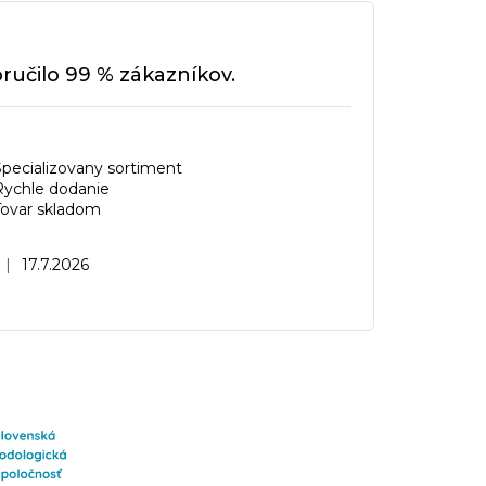
učilo 99 % zákazníkov.
Specializovany sortiment
Rychle dodanie
Tovar skladom
Hodnotenie obchodu je 5 z 5 hviezdičiek.
|
17.7.2026