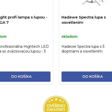
ght profi lampa s lupou -
Hadewe Spectra lupa s
GA 7
osvetlením
dom
skladom
profesionálna Hightech LED
Hadewe Spectra lupa s 3
 so zväčšovacou lupou - 3
dioptriami a osvetlením
ie, denné svetlo,...
DO KOŠÍKA
DO KOŠÍKA