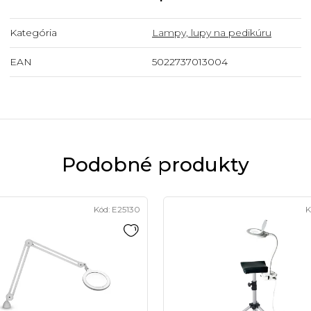
Kategória
Lampy, lupy na pedikúru
EAN
5022737013004
Podobné produkty
Kód:
E25130
K