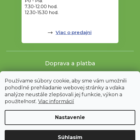
Po - Pia:
7.30-12.00 hod.
12.30-15.30 hod.
Viac o predajni
Doprava a platba
Používame súbory cookie, aby sme vám umožnili
pohodlné prehliadanie webovej stránky a vďaka
analýze neustále zlepšovali jej funkcie, výkon a
použiteľnosť.
Viac informácií
Nastavenie
Shoptet
|
mime digital
Upozornenie: Z dôvodu sťahovania bude od 3. 8. do 12. 8. ZAVRETÉ
Súhlasím