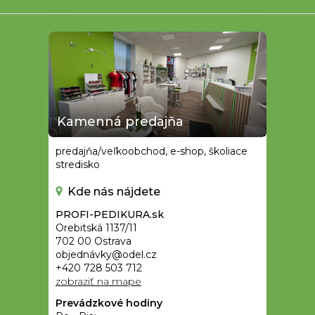
e
Kamenná predajňa
predajňa/veľkoobchod, e-shop, školiace
stredisko
Kde nás nájdete
PROFI-PEDIKURA.sk
Orebitská 1137/11
702 00 Ostrava
objednávky@odel.cz
+420 728 503 712
zobraziť na mape
Prevádzkové hodiny