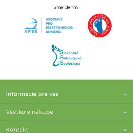
Sme členmi:
Z
Informácie pre vás
á
p
ä
Všetko o nákupe
t
i
Kontakt