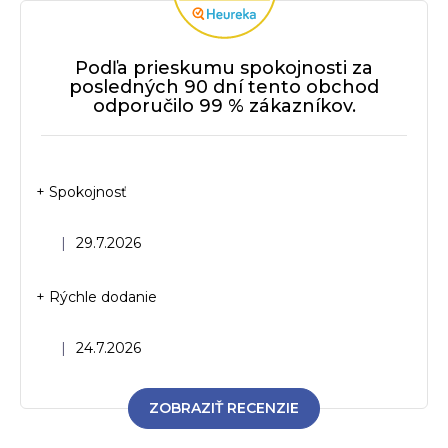
Podľa prieskumu spokojnosti za
posledných 90 dní tento obchod
odporučilo 99 % zákazníkov.
+ Spokojnosť
Hodnotenie obchodu je 5 z 5 hviezdičiek.
|
29.7.2026
+ Rýchle dodanie
Hodnotenie obchodu je 5 z 5 hviezdičiek.
|
24.7.2026
ZOBRAZIŤ RECENZIE