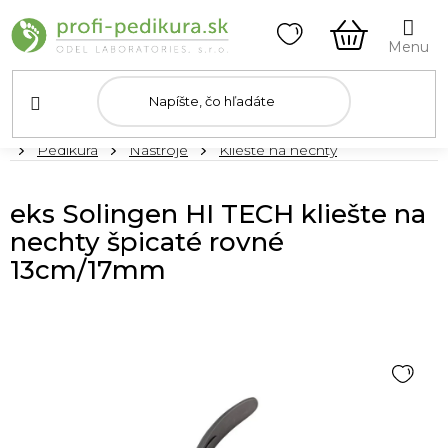
Prejsť
na
obsah
NÁKUPN
KOŠÍK
Domov
Pedikúra
Nástroje
Kliešte na nechty
eks Solingen HI TECH kliešte na
nechty špicaté rovné
13cm/17mm