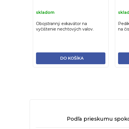
skladom
skla
Obojstranný exkavátor na
Pedik
vyčištenie nechtových valov.
na či
Materiál stainless -...
Materi
DO KOŠÍKA
Podľa prieskumu spoko