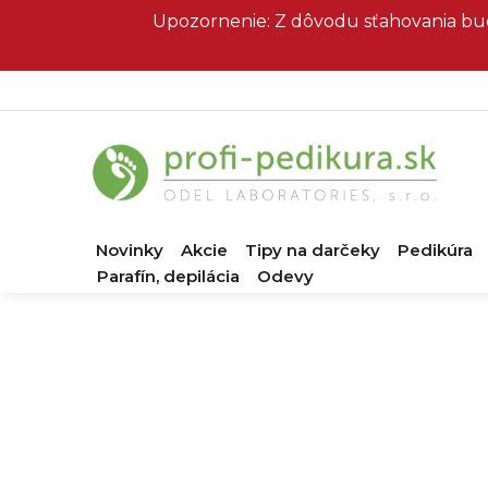
Prejsť
Upozornenie: Z dôvodu sťahovania bud
na
obsah
Novinky
Akcie
Tipy na darčeky
Pedikúra
Parafín, depilácia
Odevy