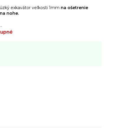
 úzký exkavátor veľkosti 1mm
na ošetrenie
 na nohe.
…
tupné