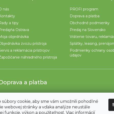
O nás
PROFI program
Kontakty
Doprava a platba
Rady a tipy
Obchodné podmienky
Predajňa Ostrava
Predaj na Slovensko
Moja objednávka
Vrátenie tovaru, reklamá
Objednávka zvozu prístroja
Splátky, leasing, prenáj
Servis a reklamácia prístrojov
Podmienky ochrany oso
údajov
Zapožičanie náhradného prístroja
Doprava a platba
 súbory cookie, aby sme vám umožnili pohodlné
ie webovej stránky a vďaka analýze neustále
jej funkcie, výkon a použiteľnosť.
Viac informácií