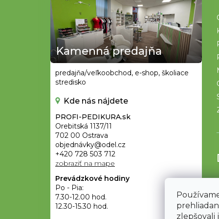
á
p
ä
t
Kamenná predajňa
i
e
predajňa/veľkoobchod, e-shop, školiace
stredisko
Kde nás nájdete
PROFI-PEDIKURA.sk
Orebitská 1137/11
702 00 Ostrava
objednávky@odel.cz
+420 728 503 712
zobraziť na mape
Prevádzkové hodiny
Po - Pia:
Používame
7.30-12.00 hod.
prehliadan
12.30-15.30 hod.
zlepšovali 