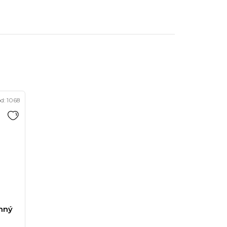
d:
1068
anný