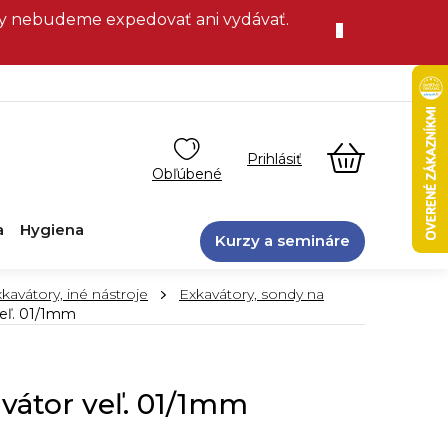
vky nebudeme expedovať ani vydávať.
NÁKUPN
KOŠÍK
a
Hygiena
Kurzy a semináre
kavátory, iné nástroje
Exkavátory, sondy na
veľ. 01/1mm
vátor veľ. 01/1mm