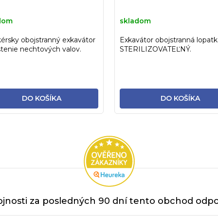
dom
skladom
érsky obojstranný exkavátor
Exkavátor obojstranná lopatk
stenie nechtových valov.
STERILIZOVATEĽNÝ.
ál stainless -...
DO KOŠÍKA
DO KOŠÍKA
jnosti za posledných 90 dní tento obchod odpor