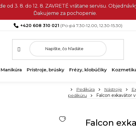
e od 3. 8. do 12. 8. ZAVRETÉ vrátane servisu. Objedná
Ďakujeme za pochopenie.
+420 608 310 021
Manikúra
Prístroje, brúsky
Frézy, klobúčiky
Kozmetik
Domov
Pedikúra
Nástroje
Ex
pedikúru
Falcon exkavátor 
Falcon exka