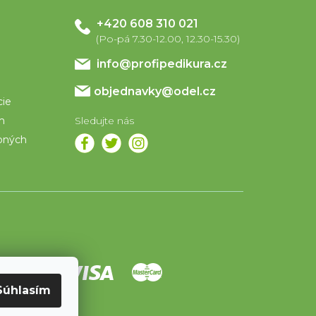
+420 608 310 021
info
@
profipedikura.cz
objednavky@odel.cz
cie
om
bných
Súhlasím