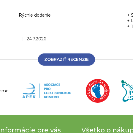
+ Rýchle dodanie
+ 
+ 
+ 
Hodnotenie obchodu je 5 z 5 hviezdičiek.
|
24.7.2026
ZOBRAZIŤ RECENZIE
nmi:
Informácie pre vás
Všetko o náku