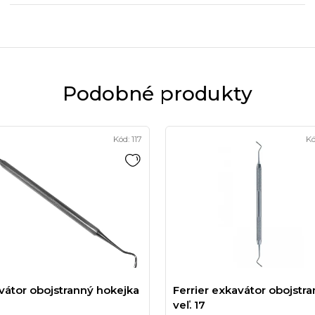
Podobné produkty
Kód:
117
Kó
vátor obojstranný hokejka
Ferrier exkavátor obojstr
veľ. 17