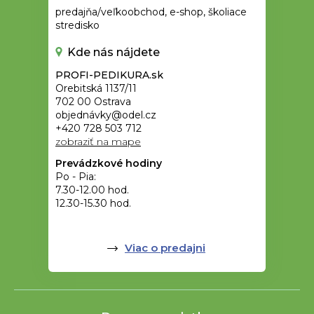
predajňa/veľkoobchod, e-shop, školiace
stredisko
Kde nás nájdete
PROFI-PEDIKURA.sk
Orebitská 1137/11
702 00 Ostrava
objednávky@odel.cz
+420 728 503 712
zobraziť na mape
Prevádzkové hodiny
Po - Pia:
7.30-12.00 hod.
12.30-15.30 hod.
Viac o predajni