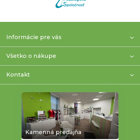
Z
Informácie pre vás
á
p
ä
Všetko o nákupe
t
i
Kontakt
e
Kamenná predajňa