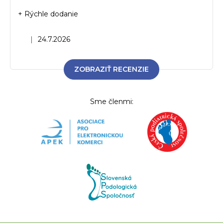
+ Rýchle dodanie
Hodnotenie obchodu je 5 z 5 hviezdičiek.
|
24.7.2026
ZOBRAZIŤ RECENZIE
Sme členmi: