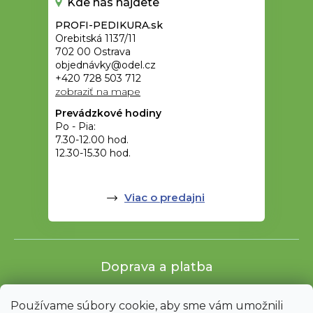
Kde nás nájdete
PROFI-PEDIKURA.sk
Orebitská 1137/11
702 00 Ostrava
objednávky@odel.cz
+420 728 503 712
zobraziť na mape
Prevádzkové hodiny
Po - Pia:
7.30-12.00 hod.
12.30-15.30 hod.
Viac o predajni
Doprava a platba
Používame súbory cookie, aby sme vám umožnili