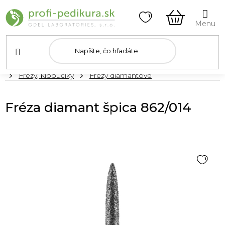
Prejsť
na
obsah
NÁKUPN
KOŠÍK
Domov
Frézy, klobúčiky
Frézy diamantové
Fréza diamant špica 862/014