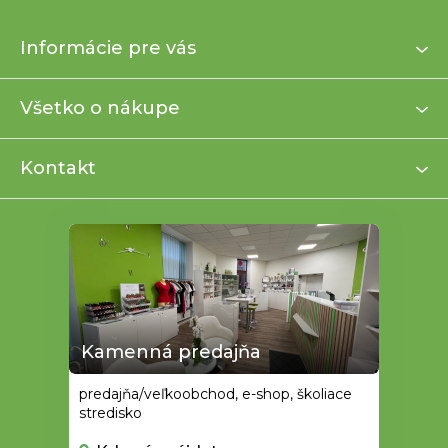
Z
Informácie pre vás
á
p
ä
Všetko o nákupe
t
i
Kontakt
e
Kamenná predajňa
predajňa/veľkoobchod, e-shop, školiace
stredisko