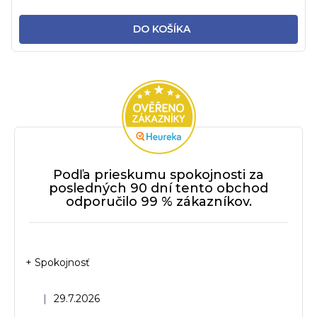
DO KOŠÍKA
Podľa prieskumu spokojnosti za
posledných 90 dní tento obchod
odporučilo 99 % zákazníkov.
+ Spokojnosť
Hodnotenie obchodu je 5 z 5 hviezdičiek.
|
29.7.2026