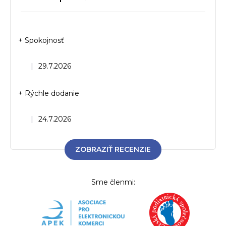
+ Spokojnosť
Hodnotenie obchodu je 5 z 5 hviezdičiek.
|
29.7.2026
+ Rýchle dodanie
Hodnotenie obchodu je 5 z 5 hviezdičiek.
|
24.7.2026
ZOBRAZIŤ RECENZIE
Sme členmi: