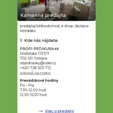
Kamenná predajňa
predajňa/veľkoobchod, e-shop, školiace
stredisko
Kde nás nájdete
PROFI-PEDIKURA.sk
Orebitská 1137/11
702 00 Ostrava
objednávky@odel.cz
+420 728 503 712
zobraziť na mape
Prevádzkové hodiny
Po - Pia:
7.30-12.00 hod.
12.30-15.30 hod.
Viac o predajni