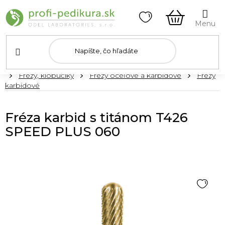
Prejsť
na
obsah
NÁKUPN
KOŠÍK
Domov
Frézy, klobúčiky
Frézy oceľové a karbidové
Frézy
karbidové
Fréza karbid s titánom T426
SPEED PLUS 060