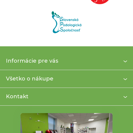
Z
Informácie pre vás
á
p
ä
Všetko o nákupe
t
i
Kontakt
e