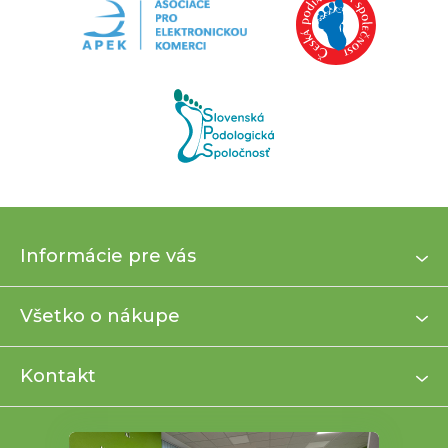
Z
Informácie pre vás
á
p
ä
Všetko o nákupe
t
i
Kontakt
e