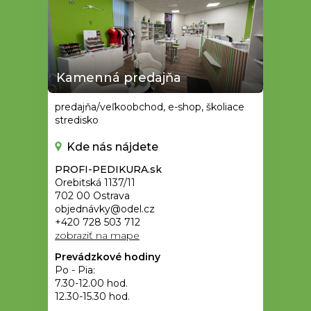
Kamenná predajňa
predajňa/veľkoobchod, e-shop, školiace
stredisko
Kde nás nájdete
PROFI-PEDIKURA.sk
Orebitská 1137/11
702 00 Ostrava
objednávky@odel.cz
+420 728 503 712
zobraziť na mape
Prevádzkové hodiny
Po - Pia:
7.30-12.00 hod.
12.30-15.30 hod.