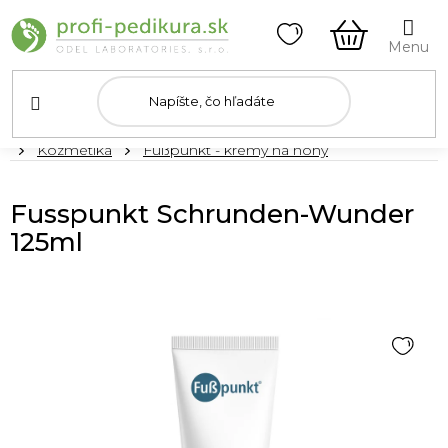
Prejsť
na
obsah
NÁKUPN
KOŠÍK
Domov
Kozmetika
Fußpunkt - krémy na nohy
Fusspunkt Schrunden-Wunder
125ml