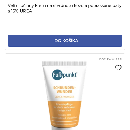
Veľmi účinný krém na stvrdnutú kožu a popraskané päty
s 15% UREA
DO KOŠÍKA
Kód:
15700991