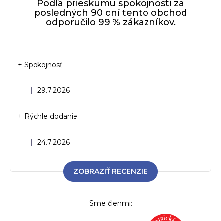
Podľa prieskumu spokojnosti za
posledných 90 dní tento obchod
odporučilo 99 % zákazníkov.
+ Spokojnosť
Hodnotenie obchodu je 5 z 5 hviezdičiek.
|
29.7.2026
+ Rýchle dodanie
Hodnotenie obchodu je 5 z 5 hviezdičiek.
|
24.7.2026
ZOBRAZIŤ RECENZIE
Sme členmi: