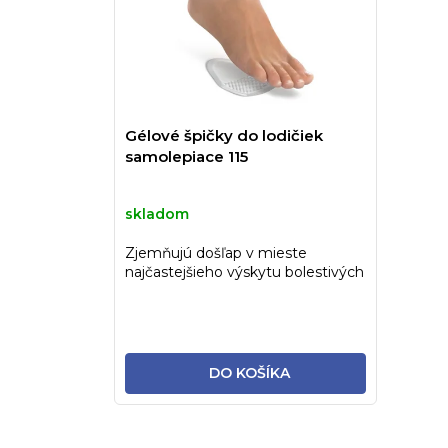
Gélové špičky do lodičiek
samolepiace 115
skladom
Zjemňujú došľap v mieste
najčastejšieho výskytu bolestivých
otlakov. Uľahčujú a...
DO KOŠÍKA