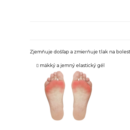
Zjemňuje došľap a zmierňuje tlak na bolesti
mäkký a jemný elastický gél