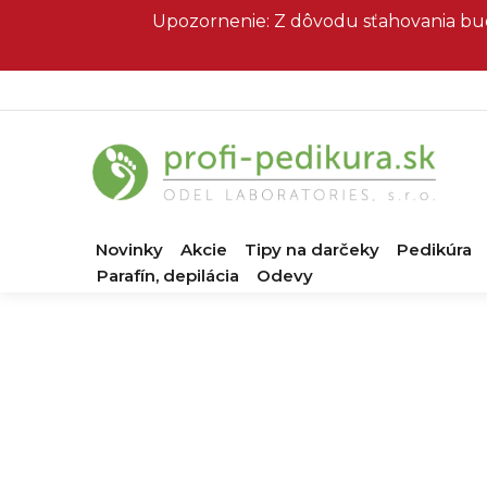
Prejsť
Upozornenie: Z dôvodu sťahovania bud
na
obsah
Novinky
Akcie
Tipy na darčeky
Pedikúra
Parafín, depilácia
Odevy