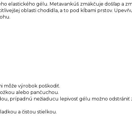
 elastického gélu. Metavankúš zmäkčuje došľap a zmier
citlivejšej oblasti chodidla, a to pod kĺbami prstov. Up
nohu.
i môže výrobok poškodiť.
nožkou alebo pančuchou.
u, prípadnú nežiaducu lepivosť gélu možno odstrániť
ladkou a čistou stielkou.