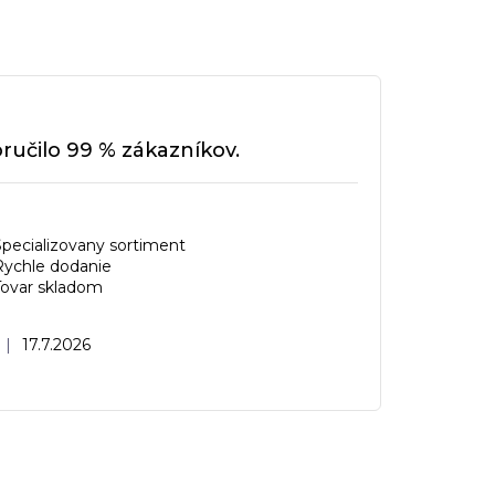
učilo 99 % zákazníkov.
Specializovany sortiment
Rychle dodanie
Tovar skladom
Hodnotenie obchodu je 5 z 5 hviezdičiek.
|
17.7.2026