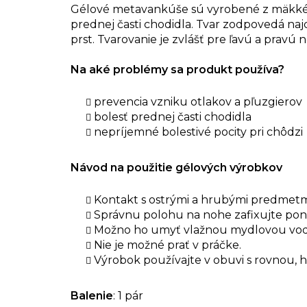
Gélové metavankúše sú vyrobené z mäkkého
prednej časti chodidla. Tvar zodpovedá naj
prst. Tvarovanie je zvlášť pre ľavú a pravú 
Na aké problémy sa produkt používa?
prevencia vzniku otlakov a pľuzgierov
bolesť prednej časti chodidla
nepríjemné bolestivé pocity pri chôdzi
Návod na použitie gélových výrobkov
Kontakt s ostrými a hrubými predmetm
Správnu polohu na nohe zafixujte po
Možno ho umyť vlažnou mydlovou vodo
Nie je možné prať v práčke.
Výrobok používajte v obuvi s rovnou, h
Balenie
: 1 pár