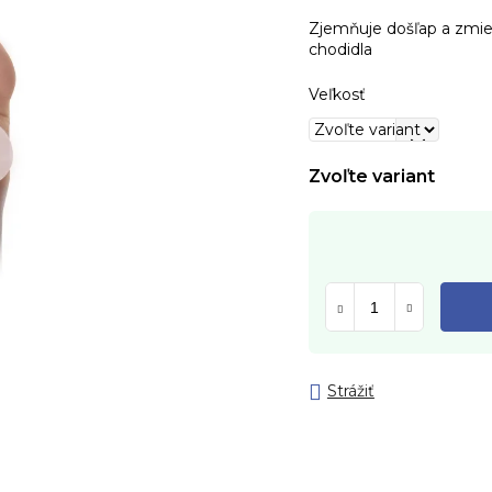
Zjemňuje došľap a zmier
chodidla
Veľkosť
Zvoľte variant
Strážiť