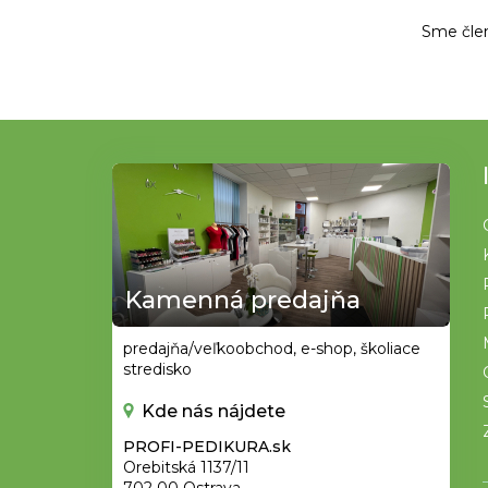
Sme čle
Z
á
p
ä
t
Kamenná predajňa
i
e
predajňa/veľkoobchod, e-shop, školiace
stredisko
Kde nás nájdete
PROFI-PEDIKURA.sk
Orebitská 1137/11