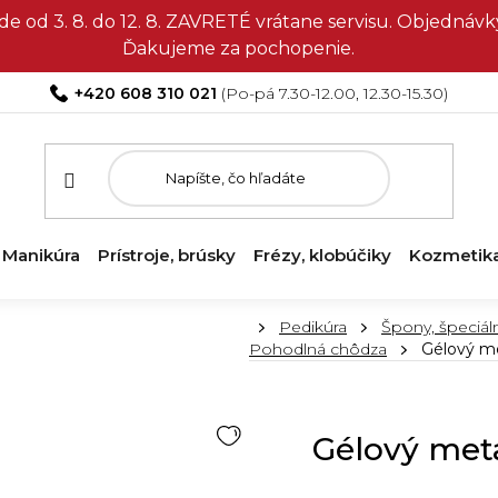
e od 3. 8. do 12. 8. ZAVRETÉ vrátane servisu. Objedná
Ďakujeme za pochopenie.
+420 608 310 021
Manikúra
Prístroje, brúsky
Frézy, klobúčiky
Kozmetik
Domov
Pedikúra
Špony, špeciál
Pohodlná chôdza
Gélový m
Gélový met