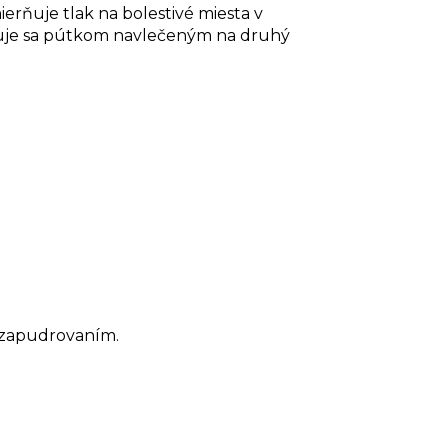
ňuje tlak na bolestivé miesta v
evňuje sa pútkom navlečeným na druhý
 zapudrovaním.