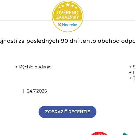
jnosti za posledných 90 dní tento obchod odpor
+ Rýchle dodanie
+ 
+ 
+ 
Hodnotenie obchodu je 5 z 5 hviezdičiek.
|
24.7.2026
ZOBRAZIŤ RECENZIE