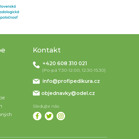
pe
Kontakt
+420 608 310 021
info
@
profipedikura.cz
objednavky@odel.cz
cie
om
bných