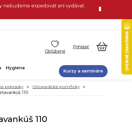
vky nebudeme expedovať ani vydávať.
NÁKUPN
KOŠÍK
a
Hygiena
Kurzy a semináre
ne prípravky
Ortopedické pomôcky
etavankúš 110
avankúš 110