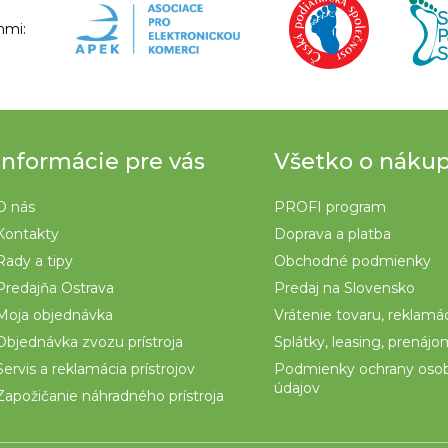
nmi:
Informácie pre vás
Všetko o náku
O nás
PROFI program
Kontakty
Doprava a platba
Rady a tipy
Obchodné podmienky
Predajňa Ostrava
Predaj na Slovensko
Moja objednávka
Vrátenie tovaru, reklamá
Objednávka zvozu prístroja
Splátky, leasing, prenáj
Servis a reklamácia prístrojov
Podmienky ochrany oso
údajov
Zapožičanie náhradného prístroja