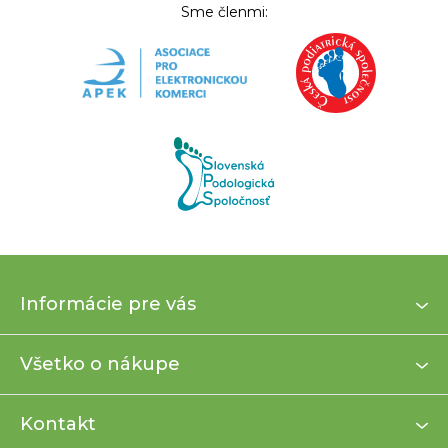
Sme členmi:
Z
Informácie pre vás
á
p
ä
Všetko o nákupe
t
i
Kontakt
e