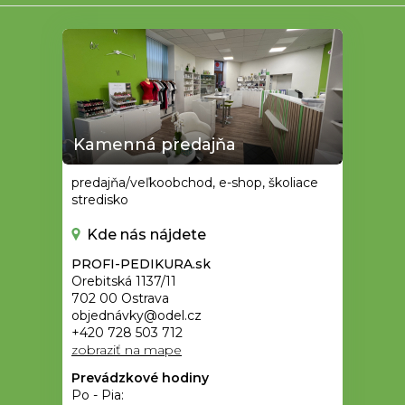
Kamenná predajňa
predajňa/veľkoobchod, e-shop, školiace
stredisko
Kde nás nájdete
PROFI-PEDIKURA.sk
Orebitská 1137/11
702 00 Ostrava
objednávky@odel.cz
+420 728 503 712
zobraziť na mape
Prevádzkové hodiny
Po - Pia: