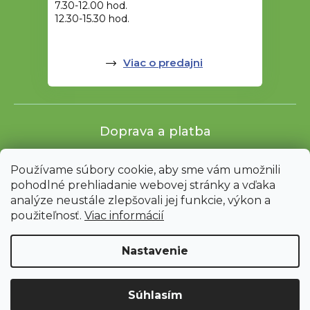
7.30-12.00 hod.
12.30-15.30 hod.
Viac o predajni
Doprava a platba
Používame súbory cookie, aby sme vám umožnili
pohodlné prehliadanie webovej stránky a vďaka
analýze neustále zlepšovali jej funkcie, výkon a
použiteľnosť.
Viac informácií
Nastavenie
Shoptet
|
mime digital
Upozornenie: Z dôvodu sťahovania bude od 3. 8. do 12. 8. ZAVRETÉ
Súhlasím
vrátane servisu. Objednávky nebudeme expedovať ani vydávať.