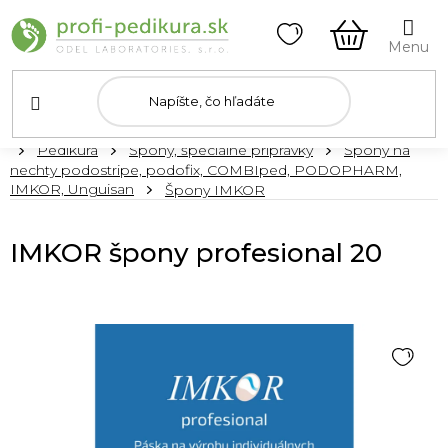
Prejsť
na
obsah
NÁKUPN
KOŠÍK
Domov
Pedikúra
Špony, špeciálne prípravky
Špony na
nechty podostripe, podofix, COMBIped, PODOPHARM,
IMKOR, Unguisan
Špony IMKOR
IMKOR špony profesional 20