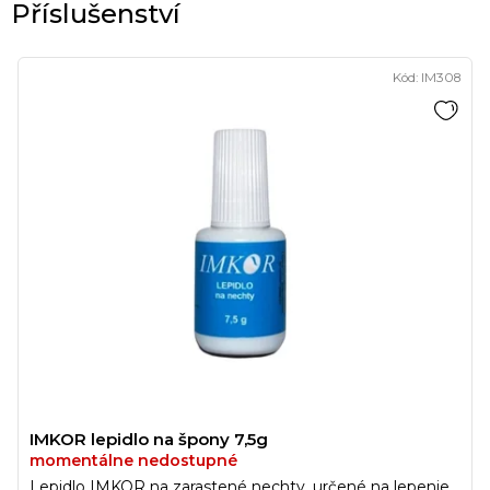
Kód:
IM308
IMKOR lepidlo na špony 7,5g
momentálne nedostupné
Lepidlo IMKOR na zarastené nechty, určené na lepenie