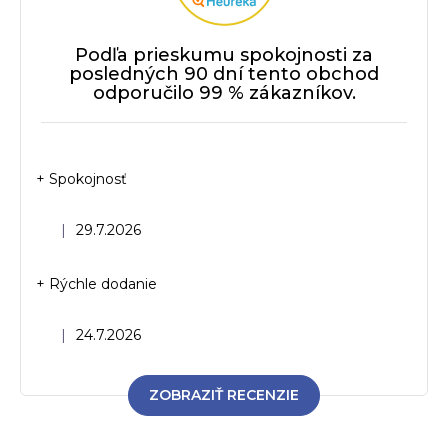
Podľa prieskumu spokojnosti za
posledných 90 dní tento obchod
odporučilo 99 % zákazníkov.
+ Spokojnosť
Hodnotenie obchodu je 5 z 5 hviezdičiek.
|
29.7.2026
+ Rýchle dodanie
Hodnotenie obchodu je 5 z 5 hviezdičiek.
|
24.7.2026
ZOBRAZIŤ RECENZIE