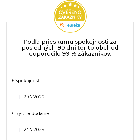
Podľa prieskumu spokojnosti za
posledných 90 dní tento obchod
odporučilo 99 % zákazníkov.
+ Spokojnosť
Hodnotenie obchodu je 5 z 5 hviezdičiek.
|
29.7.2026
+ Rýchle dodanie
Hodnotenie obchodu je 5 z 5 hviezdičiek.
|
24.7.2026