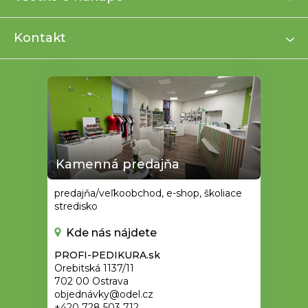
t
i
Kontakt
e
Kamenná predajňa
predajňa/veľkoobchod, e-shop, školiace
stredisko
Kde nás nájdete
PROFI-PEDIKURA.sk
Orebitská 1137/11
702 00 Ostrava
objednávky@odel.cz
+420 728 503 712