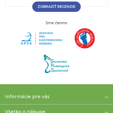
ZOBRAZIŤ RECENZIE
Sme členmi:
Z
Informácie pre vás
á
p
ä
Všetko o nákupe