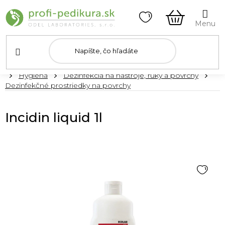
Prejsť
na
obsah
NÁKUPN
KOŠÍK
Domov
Hygiena
Dezinfekcia na nástroje, ruky a povrchy
Dezinfekčné prostriedky na povrchy
Incidin liquid 1l