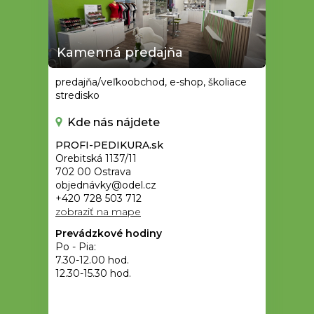
Kamenná predajňa
predajňa/veľkoobchod, e-shop, školiace
stredisko
Kde nás nájdete
PROFI-PEDIKURA.sk
Orebitská 1137/11
702 00 Ostrava
objednávky@odel.cz
+420 728 503 712
zobraziť na mape
Prevádzkové hodiny
Po - Pia:
7.30-12.00 hod.
12.30-15.30 hod.