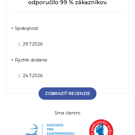
odporučilo 99 % zákazníkov.
+ Spokojnosť
Hodnotenie obchodu je 5 z 5 hviezdičiek.
|
29.7.2026
+ Rýchle dodanie
Hodnotenie obchodu je 5 z 5 hviezdičiek.
|
24.7.2026
ZOBRAZIŤ RECENZIE
Sme členmi: