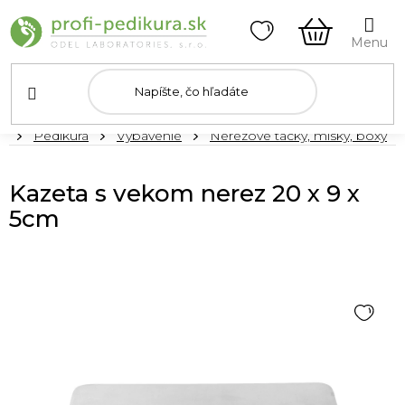
Prejsť
na
obsah
NÁKUPN
KOŠÍK
Domov
Pedikúra
Vybavenie
Nerezové tácky, misky, boxy
Kazeta s vekom nerez 20 x 9 x
5cm