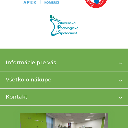
Z
Informácie pre vás
á
p
ä
Všetko o nákupe
t
i
Kontakt
e