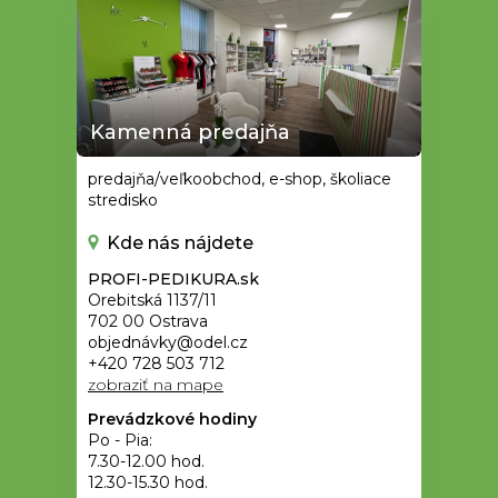
Kamenná predajňa
predajňa/veľkoobchod, e-shop, školiace
stredisko
Kde nás nájdete
PROFI-PEDIKURA.sk
Orebitská 1137/11
702 00 Ostrava
objednávky@odel.cz
+420 728 503 712
zobraziť na mape
Prevádzkové hodiny
Po - Pia:
7.30-12.00 hod.
12.30-15.30 hod.