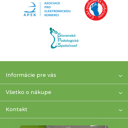
Z
Informácie pre vás
á
p
ä
Všetko o nákupe
t
i
Kontakt
e