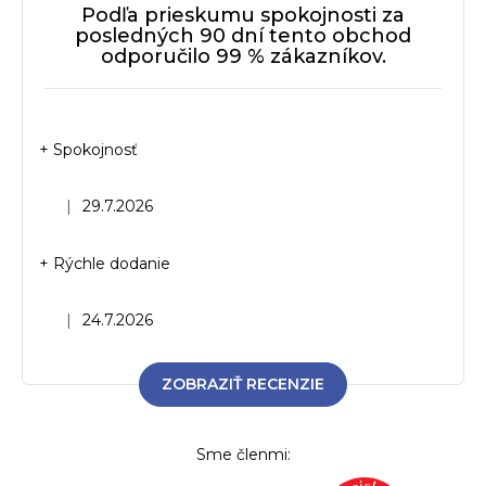
Podľa prieskumu spokojnosti za
posledných 90 dní tento obchod
odporučilo 99 % zákazníkov.
+ Spokojnosť
Hodnotenie obchodu je 5 z 5 hviezdičiek.
|
29.7.2026
+ Rýchle dodanie
Hodnotenie obchodu je 5 z 5 hviezdičiek.
|
24.7.2026
ZOBRAZIŤ RECENZIE
Sme členmi: