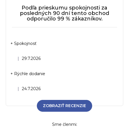
Podľa prieskumu spokojnosti za
posledných 90 dní tento obchod
odporučilo 99 % zákazníkov.
+ Spokojnosť
Hodnotenie obchodu je 5 z 5 hviezdičiek.
|
29.7.2026
+ Rýchle dodanie
Hodnotenie obchodu je 5 z 5 hviezdičiek.
|
24.7.2026
ZOBRAZIŤ RECENZIE
Sme členmi: