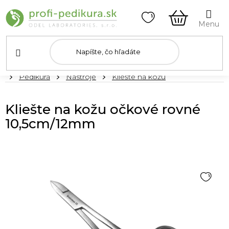
Prejsť
na
obsah
NÁKUPN
KOŠÍK
Domov
Pedikúra
Nástroje
Kliešte na kožu
Kliešte na kožu očkové rovné
10,5cm/12mm