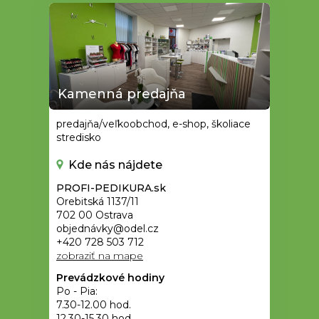
Kamenná predajňa
predajňa/veľkoobchod, e-shop, školiace
stredisko
Kde nás nájdete
PROFI-PEDIKURA.sk
Orebitská 1137/11
702 00 Ostrava
objednávky@odel.cz
+420 728 503 712
zobraziť na mape
Prevádzkové hodiny
Po - Pia:
7.30-12.00 hod.
12.30-15.30 hod.