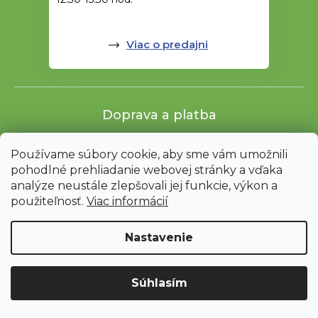
Viac o predajni
Doprava a platba
Používame súbory cookie, aby sme vám umožnili
pohodlné prehliadanie webovej stránky a vďaka
analýze neustále zlepšovali jej funkcie, výkon a
použiteľnosť.
Viac informácií
Nastavenie
Shoptet
|
mime digital
Upozornenie: Z dôvodu sťahovania bude od 3. 8. do 12. 8. ZAVRETÉ
Súhlasím
vrátane servisu. Objednávky nebudeme expedovať ani vydávať.
Ďakujeme za pochopenie.