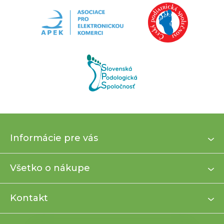
Z
Informácie pre vás
á
p
ä
Všetko o nákupe
t
i
Kontakt
e