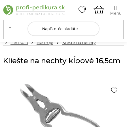
Prejsť
na
obsah
NÁKUPN
KOŠÍK
Domov
Pedikúra
Nástroje
Kliešte na nechty
Kliešte na nechty kĺbové 16,5cm