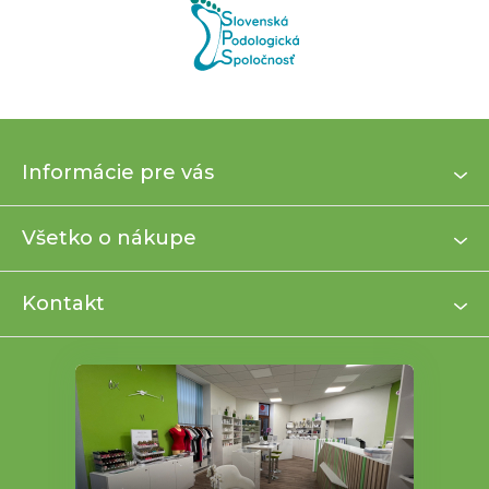
Z
Informácie pre vás
á
p
ä
Všetko o nákupe
t
i
Kontakt
e