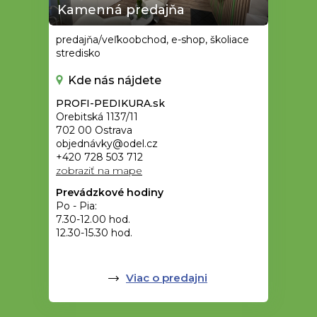
Kamenná predajňa
predajňa/veľkoobchod, e-shop, školiace
stredisko
Kde nás nájdete
PROFI-PEDIKURA.sk
Orebitská 1137/11
702 00 Ostrava
objednávky@odel.cz
+420 728 503 712
zobraziť na mape
Prevádzkové hodiny
Po - Pia:
7.30-12.00 hod.
12.30-15.30 hod.
Viac o predajni