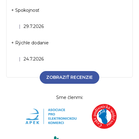
+ Spokojnosť
Hodnotenie obchodu je 5 z 5 hviezdičiek.
|
29.7.2026
+ Rýchle dodanie
Hodnotenie obchodu je 5 z 5 hviezdičiek.
|
24.7.2026
ZOBRAZIŤ RECENZIE
Sme členmi: