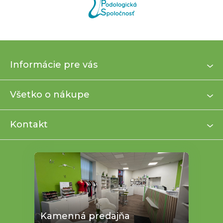
Z
Informácie pre vás
á
p
ä
Všetko o nákupe
t
i
Kontakt
e
Kamenná predajňa