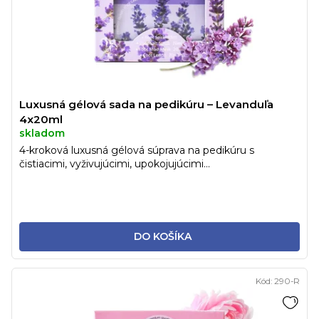
Luxusná gélová sada na pedikúru – Levanduľa
4x20ml
skladom
4-kroková luxusná gélová súprava na pedikúru s
čistiacimi, vyživujúcimi, upokojujúcimi...
DO KOŠÍKA
Kód:
290-R