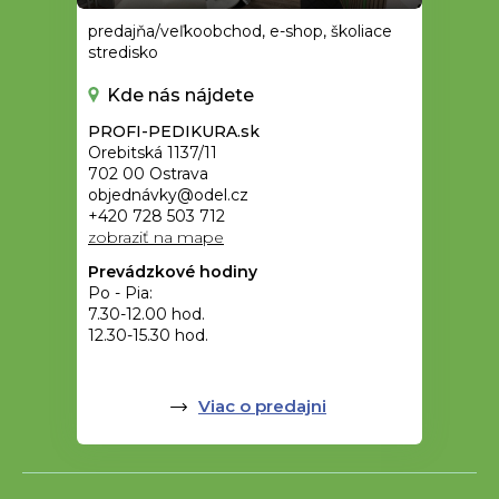
predajňa/veľkoobchod, e-shop, školiace
stredisko
Kde nás nájdete
PROFI-PEDIKURA.sk
Orebitská 1137/11
702 00 Ostrava
objednávky@odel.cz
+420 728 503 712
zobraziť na mape
Prevádzkové hodiny
Po - Pia:
7.30-12.00 hod.
12.30-15.30 hod.
Viac o predajni