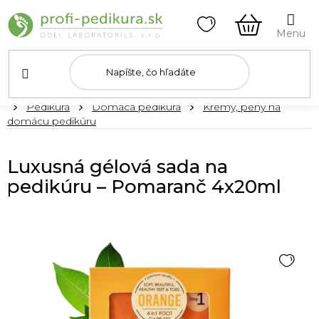
Prejsť
na
obsah
NÁKUPN
KOŠÍK
Domov
Pedikúra
Domáca pedikúra
Krémy, peny na
domácu pedikúru
Luxusná gélová sada na
pedikúru – Pomaranč 4x20ml