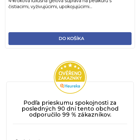
4-kroková luxusná gélová súprava na pedikúru s
čistiacimi, vyživujúcimi, upokojujúcimi...
DO KOŠÍKA
Podľa prieskumu spokojnosti za
posledných 90 dní tento obchod
odporučilo 99 % zákazníkov.