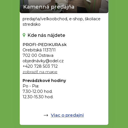
Kamenná predajňa
predajňa/veľkoobchod, e-shop, školiace
stredisko
Kde nás nájdete
PROFI-PEDIKURA.sk
Orebitská 1137/11
702 00 Ostrava
objednávky@odel.cz
+420 728 503 712
zobraziť na mape
Prevádzkové hodiny
Po - Pia:
7.30-12.00 hod.
12.30-15.30 hod.
Viac o predajni