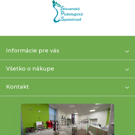
Z
Informácie pre vás
á
p
ä
Všetko o nákupe
t
i
Kontakt
e