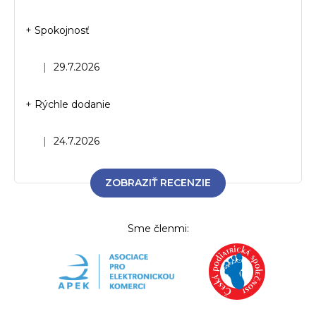
+ Spokojnosť
Hodnotenie obchodu je 5 z 5 hviezdičiek.
|
29.7.2026
+ Rýchle dodanie
Hodnotenie obchodu je 5 z 5 hviezdičiek.
|
24.7.2026
ZOBRAZIŤ RECENZIE
Sme členmi: