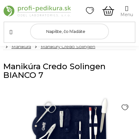
Prejsť
na
obsah
NÁKUPN
KOŠÍK
Domov
Manikúra
Manikúry Credo Solingen
Manikúra Credo Solingen
BIANCO 7