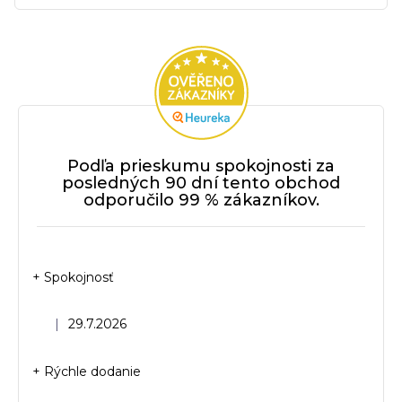
Podľa prieskumu spokojnosti za
posledných 90 dní tento obchod
odporučilo 99 % zákazníkov.
+ Spokojnosť
Hodnotenie obchodu je 5 z 5 hviezdičiek.
|
29.7.2026
+ Rýchle dodanie