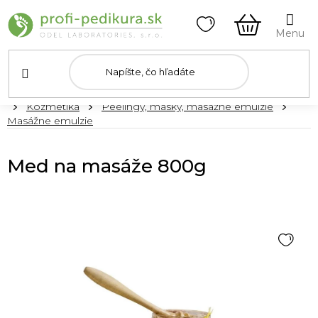
Prejsť
na
obsah
NÁKUPN
KOŠÍK
Domov
Kozmetika
Peelingy, masky, masážne emulzie
Masážne emulzie
Med na masáže 800g