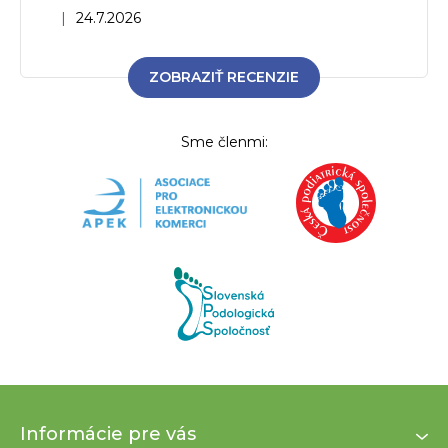
Hodnotenie obchodu je 5 z 5 hviezdičiek.
|
24.7.2026
ZOBRAZIŤ RECENZIE
Sme členmi:
Z
Informácie pre vás
á