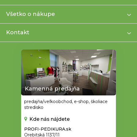
p
ä
Všetko o nákupe
t
i
Kontakt
e
Kamenná predajňa
predajňa/veľkoobchod, e-shop, školiace
stredisko
Kde nás nájdete
PROFI-PEDIKURA.sk
Orebitská 1137/11