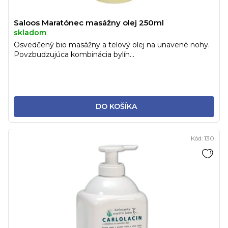
Saloos Maratónec masážny olej 250ml
skladom
Osvedčený bio masážny a telový olej na unavené nohy.
Povzbudzujúca kombinácia bylín...
DO KOŠÍKA
Kód:
130