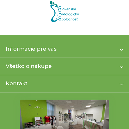
Z
Informácie pre vás
á
p
ä
Všetko o nákupe
t
i
Kontakt
e