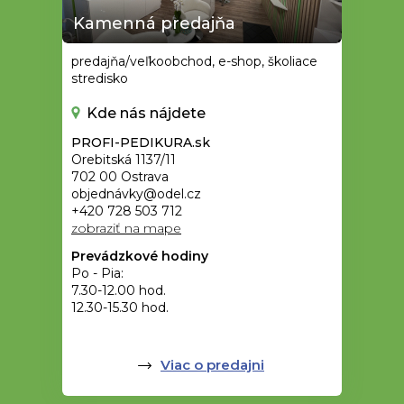
Kamenná predajňa
predajňa/veľkoobchod, e-shop, školiace
stredisko
Kde nás nájdete
PROFI-PEDIKURA.sk
Orebitská 1137/11
702 00 Ostrava
objednávky@odel.cz
+420 728 503 712
zobraziť na mape
Prevádzkové hodiny
Po - Pia:
7.30-12.00 hod.
12.30-15.30 hod.
Viac o predajni