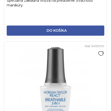
Špeciálna základná vrstva na predĺženie trvácnosti
manikúry.
DO KOŠÍKA
Kód:
3413000