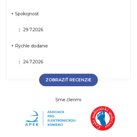
+ Spokojnosť
Hodnotenie obchodu je 5 z 5 hviezdičiek.
|
29.7.2026
+ Rýchle dodanie
Hodnotenie obchodu je 5 z 5 hviezdičiek.
|
24.7.2026
ZOBRAZIŤ RECENZIE
Sme členmi: