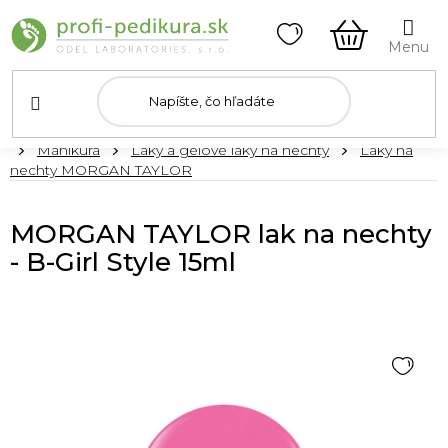
Prejsť
na
obsah
NÁKUPN
KOŠÍK
Domov
Manikúra
Laky a gélové laky na nechty
Laky na
nechty MORGAN TAYLOR
MORGAN TAYLOR lak na nechty
- B-Girl Style 15ml