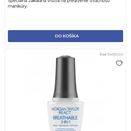
Špeciálna základná vrstva na predĺženie trvácnosti
manikúry.
DO KOŠÍKA
Kód:
3413000