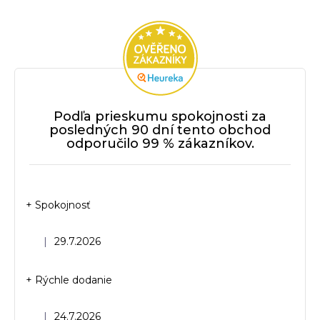
Podľa prieskumu spokojnosti za
posledných 90 dní tento obchod
odporučilo 99 % zákazníkov.
+ Spokojnosť
Hodnotenie obchodu je 5 z 5 hviezdičiek.
|
29.7.2026
+ Rýchle dodanie
Hodnotenie obchodu je 5 z 5 hviezdičiek.
|
24.7.2026