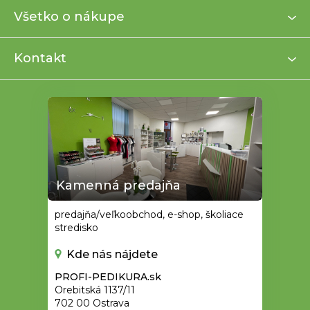
ä
Všetko o nákupe
t
i
Kontakt
e
Kamenná predajňa
predajňa/veľkoobchod, e-shop, školiace
stredisko
Kde nás nájdete
PROFI-PEDIKURA.sk
Orebitská 1137/11
702 00 Ostrava