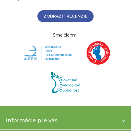
ZOBRAZIŤ RECENZIE
Sme členmi:
Z
Informácie pre vás
á
p