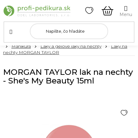
Prejsť
na
obsah
NÁKUPN
KOŠÍK
Domov
Manikúra
Laky a gélové laky na nechty
Laky na
nechty MORGAN TAYLOR
MORGAN TAYLOR lak na nechty
- She's My Beauty 15ml