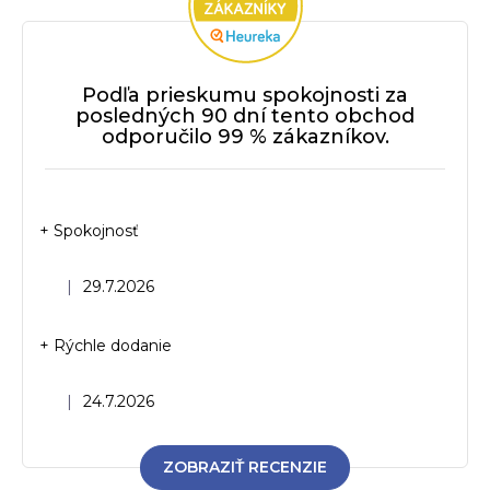
Podľa prieskumu spokojnosti za
posledných 90 dní tento obchod
odporučilo 99 % zákazníkov.
+ Spokojnosť
Hodnotenie obchodu je 5 z 5 hviezdičiek.
|
29.7.2026
+ Rýchle dodanie
Hodnotenie obchodu je 5 z 5 hviezdičiek.
|
24.7.2026
ZOBRAZIŤ RECENZIE