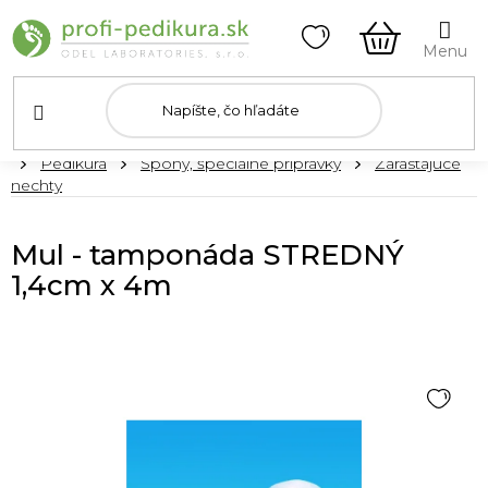
Prejsť
na
obsah
NÁKUPN
KOŠÍK
Domov
Pedikúra
Špony, špeciálne prípravky
Zarastajúce
nechty
Mul - tamponáda STREDNÝ
1,4cm x 4m