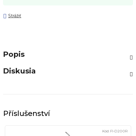
Strážiť
Popis
Diskusia
Kód:
FI-D200R