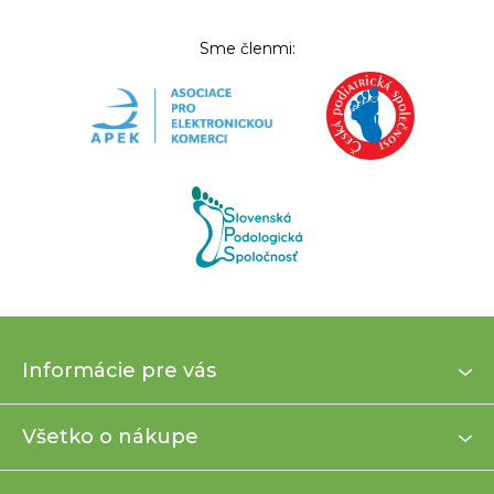
Sme členmi:
Z
Informácie pre vás
á
p
ä
Všetko o nákupe
t