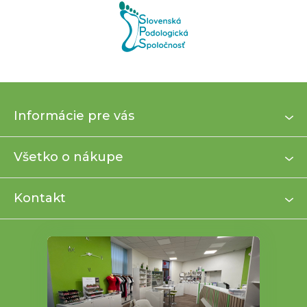
Z
Informácie pre vás
á
p
ä
Všetko o nákupe
t
i
Kontakt
e