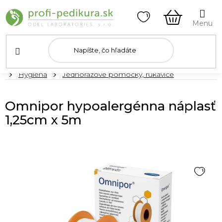
Prejsť
na
obsah
NÁKUPN
KOŠÍK
Domov
Hygiena
Jednorázové pomôcky, rukavice
Omnipor hypoalergénna náplasť
1,25cm x 5m