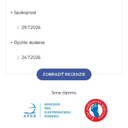
+ Spokojnosť
Hodnotenie obchodu je 5 z 5 hviezdičiek.
|
29.7.2026
+ Rýchle dodanie
Hodnotenie obchodu je 5 z 5 hviezdičiek.
|
24.7.2026
ZOBRAZIŤ RECENZIE
Sme členmi: