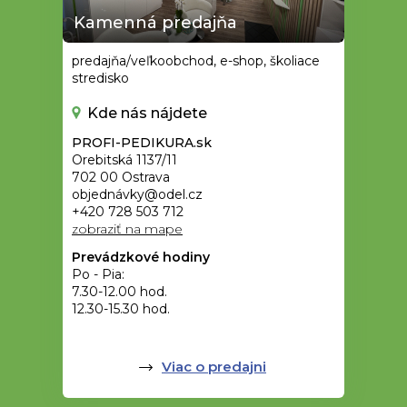
Kamenná predajňa
predajňa/veľkoobchod, e-shop, školiace
stredisko
Kde nás nájdete
PROFI-PEDIKURA.sk
Orebitská 1137/11
702 00 Ostrava
objednávky@odel.cz
+420 728 503 712
zobraziť na mape
Prevádzkové hodiny
Po - Pia:
7.30-12.00 hod.
12.30-15.30 hod.
Viac o predajni