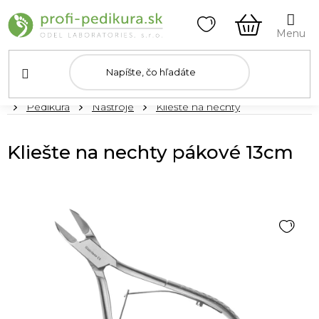
Prejsť
na
obsah
NÁKUPN
KOŠÍK
Domov
Pedikúra
Nástroje
Kliešte na nechty
Kliešte na nechty pákové 13cm