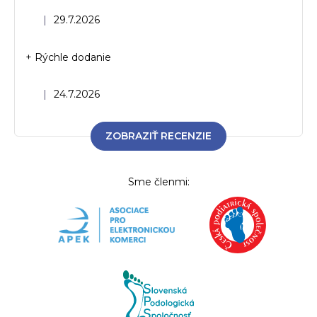
Hodnotenie obchodu je 5 z 5 hviezdičiek.
|
29.7.2026
+ Rýchle dodanie
Hodnotenie obchodu je 5 z 5 hviezdičiek.
|
24.7.2026
ZOBRAZIŤ RECENZIE
Sme členmi: