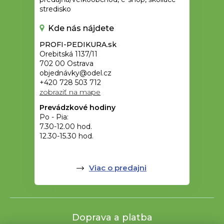
stredisko
Kde nás nájdete
PROFI-PEDIKURA.sk
Orebitská 1137/11
702 00 Ostrava
objednávky@odel.cz
+420 728 503 712
zobraziť na mape
Prevádzkové hodiny
Po - Pia:
7.30-12.00 hod.
12.30-15.30 hod.
Viac o predajni
Doprava a platba