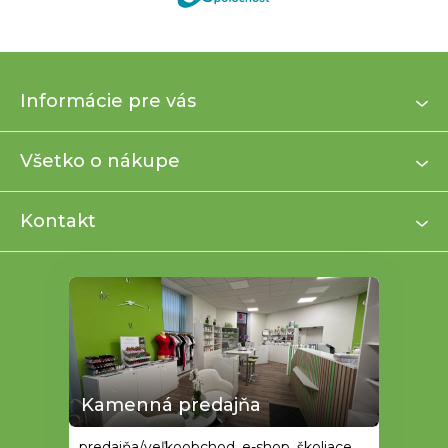
Z
Informácie pre vás
á
p
ä
Všetko o nákupe
t
i
Kontakt
e
Kamenná predajňa
predajňa/veľkoobchod, e-shop, školiace