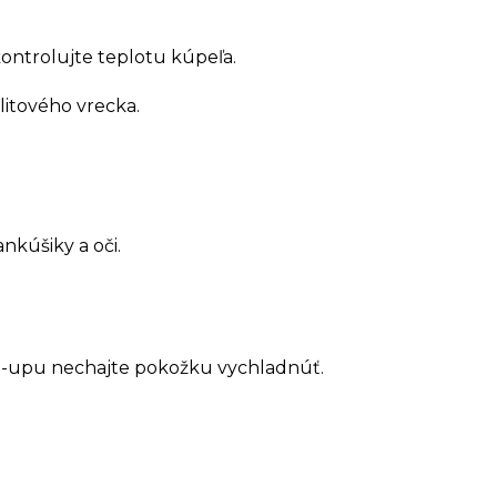
kontrolujte teplotu kúpeľa.
litového vrecka.
nkúšiky a oči.
e-upu nechajte pokožku vychladnúť.