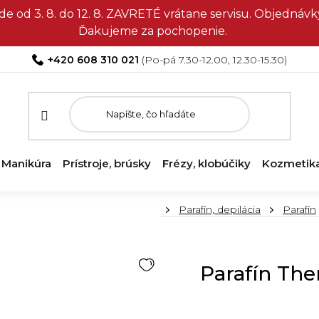
e od 3. 8. do 12. 8. ZAVRETÉ vrátane servisu. Objedná
Ďakujeme za pochopenie.
+420 608 310 021
Manikúra
Prístroje, brúsky
Frézy, klobúčiky
Kozmetik
Domov
Parafín, depilácia
Parafín
Parafín The