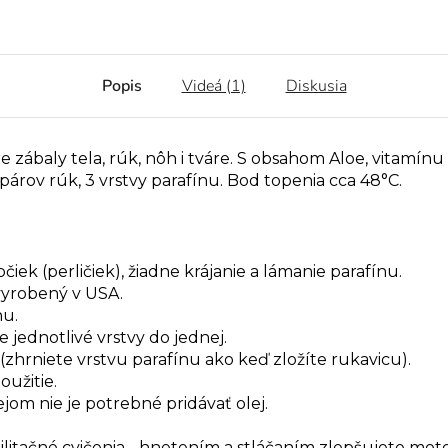
Popis
Videá (1)
Diskusia
re zábaly tela, rúk, nôh i tváre. S obsahom Aloe, vitamín
 párov rúk, 3 vrstvy parafínu. Bod topenia cca 48°C.
ek (perličiek), žiadne krájanie a lámanie parafínu.
 vyrobený v USA.
nu.
jednotlivé vrstvy do jednej.
(zhrniete vrstvu parafínu ako keď zložíte rukavicu).
užitie.
om nie je potrebné pridávať olej.
itačné cvičenia - hnetením a stláčaním zlepšujete motor