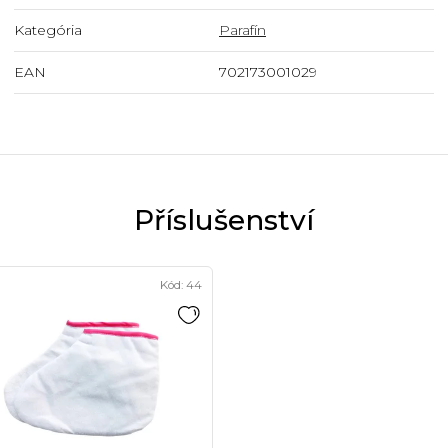
Kategória
Parafín
EAN
702173001029
Kód:
44