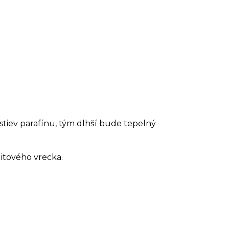
rstiev parafínu, tým dlhší bude tepelný
litového vrecka.