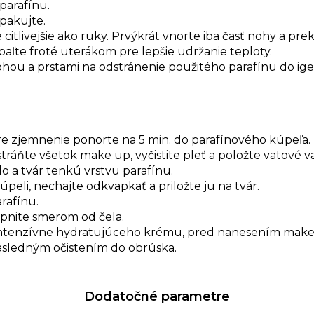
parafínu.
pakujte.
itlivejšie ako ruky. Prvýkrát vnorte iba časť nohy a pre
baľte froté uterákom pre lepšie udržanie teploty.
ohou a prstami na odstránenie použitého parafínu do ige
pre zjemnenie ponorte na 5 min. do parafínového kúpeľa.
stráňte všetok make up, vyčistite pleť a položte vatové va
 a tvár tenkú vrstvu parafínu.
eli, nechajte odkvapkať a priložte ju na tvár.
arafínu.
úpnite smerom od čela.
 intenzívne hydratujúceho krému, pred nanesením mak
 následným očistením do obrúska.
Dodatočné parametre