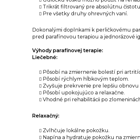
Trikrát filtrovaný pre absolútnu čistotu
Pre všetky druhy ohrevných vaní.
Dokonalými doplnkami k perličkovému paraf
pred parafínovou terapiou a jednorázové ig
Výhody parafínovej terapie:
Liečebné:
Pôsobí na zmiernenie bolestí pri artrit
Pôsobí rýchlym hĺbkovým teplom.
Zvyšuje prekrvenie pre lepšiu obnovu 
Pôsobí upokojujúco a relaxačne.
Vhodné pri rehabilitácii po zlomeninác
Relaxačný:
Zvlhčuje lokálne pokožku.
Napína a hydratuje pokožku na zmiern