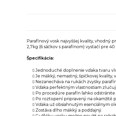
Parafínový vosk najvyššej kvality, vhodný p
2,7kg (6 sáčkov s parafínom) vystačí pre 40
Špecifikácia:
Jednoduché doplnenie vďaka tvaru vloči
Je mäkký, nemastný, špičkovej kvality,
Nezanecháva na rukách zvyšky parafí
Vďaka perfektným vlastnostiam zlučuje 
Po procedúre parafín ľahko odstránite 
Po roztopení pripravený na okamžité po
Vďaka už obsiahnutým esenciálnym olej
Zostáva dlho mäkký a poddajný.
Guľôčku vosku možno použiť na rehabil