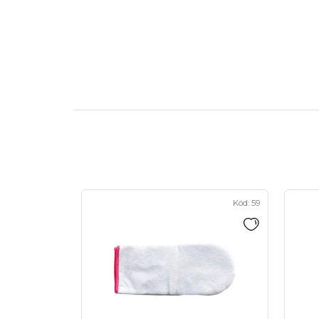
Kód:
59