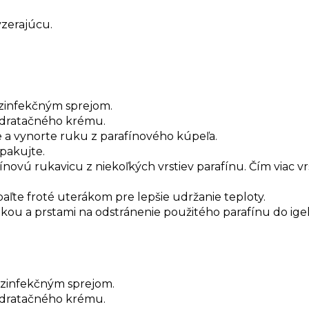
zerajúcu.
dezinfekčným sprejom.
ydratačného krému.
e a vynorte ruku z parafínového kúpeľa.
pakujte.
fínovú rukavicu z niekoľkých vrstiev parafínu. Čím viac v
aľte froté uterákom pre lepšie udržanie teploty.
ukou a prstami na odstránenie použitého parafínu do ige
dezinfekčným sprejom.
ydratačného krému.