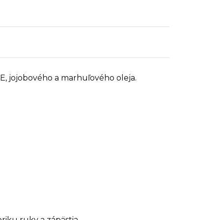
u E, jojobového a marhuľového oleja.
iku ruky a zápästia.