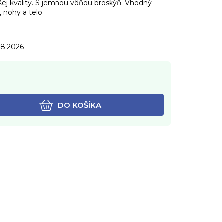
ššej kvality. S jemnou vôňou broskýň. Vhodný
, nohy a telo
.8.2026
DO KOŠÍKA