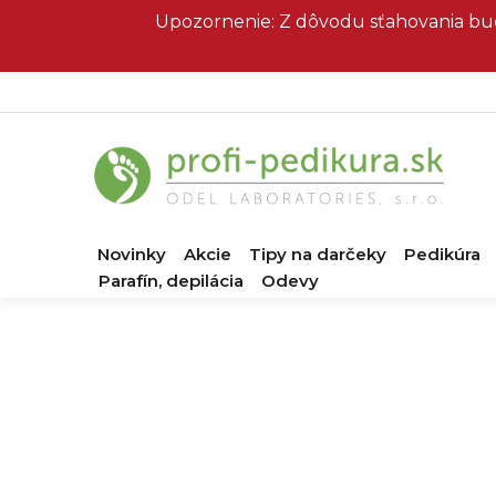
Prejsť
Upozornenie: Z dôvodu sťahovania bud
na
obsah
Novinky
Akcie
Tipy na darčeky
Pedikúra
Parafín, depilácia
Odevy