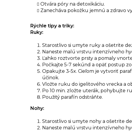
Otvára póry na detoxikáciu.
Zanecháva pokožku jemnú a zdravo vy
Rýchle tipy a triky:
Ruky:
Starostlivo si umyte ruky a ošetrite 
Naneste malú vrstvu intenzívneho h
Ľahko roztvorte prsty a pomaly vnort
Počkajte 5-7 sekúnd a opäť postup zo
Opakujte 3-5x. Cieľom je vytvoriť para
účinok.
Vložte ruku do igelitového vrecka a ob
Po 10 min. zložte uterák, pohybujte r
Použitý parafín odstráňte.
Nohy:
Starostlivo si umyte nohy a ošetrite 
Naneste malú vrstvu intenzívneho h