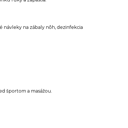
é návleky na zábaly nôh, dezinfekcia
pred športom a masážou.