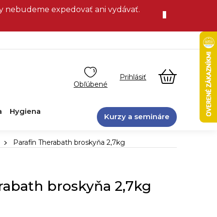
vky nebudeme expedovať ani vydávať.
NÁKUPN
KOŠÍK
a
Hygiena
Kurzy a semináre
Parafín Therabath broskyňa 2,7kg
rabath broskyňa 2,7kg