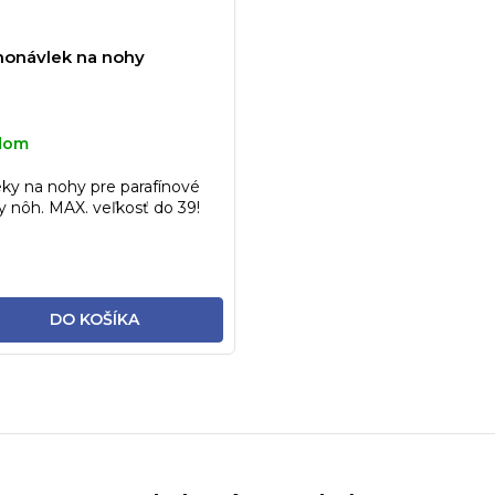
onávlek na nohy
dom
ky na nohy pre parafínové
y nôh. MAX. veľkosť do 39!
DO KOŠÍKA