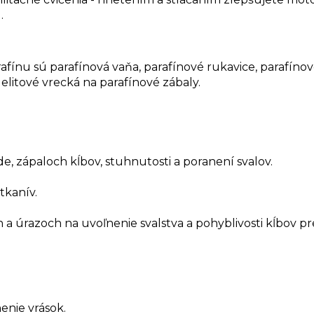
.
ínu sú parafínová vaňa, parafínové rukavice, parafínov
elitové vrecká na parafínové zábaly.
íde, zápaloch kĺbov, stuhnutosti a poranení svalov.
tkanív.
h a úrazoch na uvoľnenie svalstva a pohyblivosti kĺbov 
enie vrások.