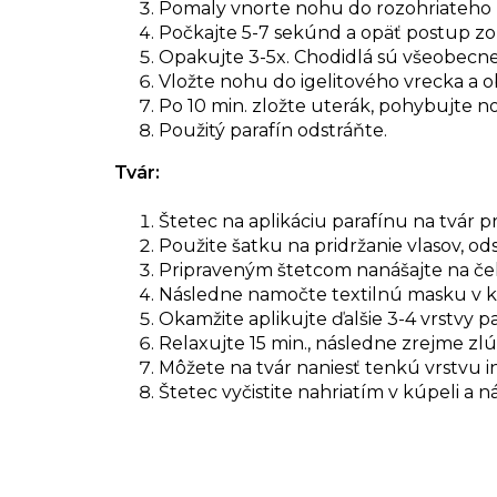
Pomaly vnorte nohu do rozohriateho 
Počkajte 5-7 sekúnd a opäť postup zo
Opakujte 3-5x. Chodidlá sú všeobecne c
Vložte nohu do igelitového vrecka a o
Po 10 min. zložte uterák, pohybujte n
Použitý parafín odstráňte.
Tvár:
Štetec na aplikáciu parafínu na tvár 
Použite šatku na pridržanie vlasov, od
Pripraveným štetcom nanášajte na čelo
Následne namočte textilnú masku v kúp
Okamžite aplikujte ďalšie 3-4 vrstvy p
Relaxujte 15 min., následne zrejme zl
Môžete na tvár naniesť tenkú vrstvu
Štetec vyčistite nahriatím v kúpeli a