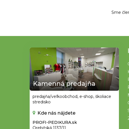
Sme čle
Z
á
p
ä
t
Kamenná predajňa
i
e
predajňa/veľkoobchod, e-shop, školiace
stredisko
Kde nás nájdete
PROFI-PEDIKURA.sk
Orebitská 1137/11