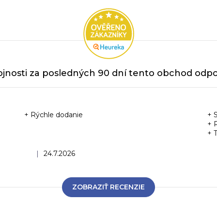
jnosti za posledných 90 dní tento obchod odpor
+ Rýchle dodanie
+ 
+ 
+ 
Hodnotenie obchodu je 5 z 5 hviezdičiek.
|
24.7.2026
ZOBRAZIŤ RECENZIE