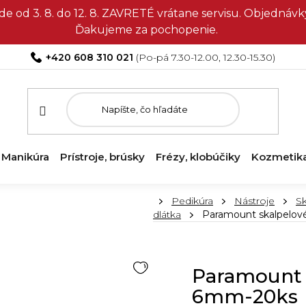
e od 3. 8. do 12. 8. ZAVRETÉ vrátane servisu. Objedná
Ďakujeme za pochopenie.
+420 608 310 021
Manikúra
Prístroje, brúsky
Frézy, klobúčiky
Kozmetik
Domov
Pedikúra
Nástroje
Sk
dlátka
Paramount skalpelov
Paramount 
6mm-20ks