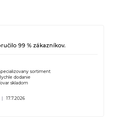
učilo 99 % zákazníkov.
Specializovany sortiment
Rychle dodanie
Tovar skladom
Hodnotenie obchodu je 5 z 5 hviezdičiek.
|
17.7.2026