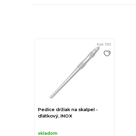
Kód:
1153
Pedice držiak na skalpel -
dlátkový, INOX
skladom