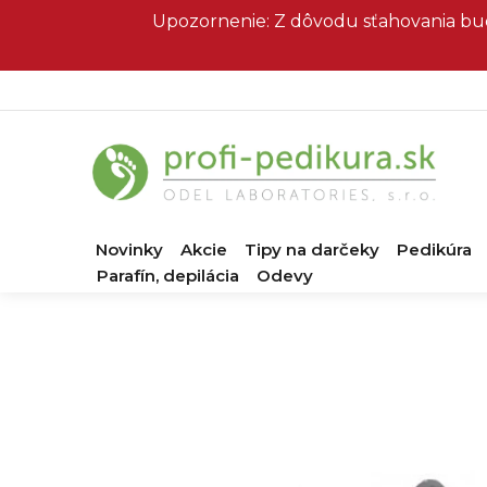
Prejsť
Upozornenie: Z dôvodu sťahovania bud
na
obsah
Novinky
Akcie
Tipy na darčeky
Pedikúra
Parafín, depilácia
Odevy