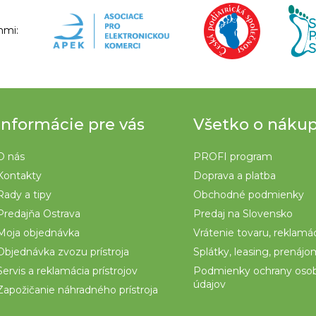
nmi:
Informácie pre vás
Všetko o náku
O nás
PROFI program
Kontakty
Doprava a platba
Rady a tipy
Obchodné podmienky
Predajňa Ostrava
Predaj na Slovensko
Moja objednávka
Vrátenie tovaru, reklamá
Objednávka zvozu prístroja
Splátky, leasing, prenáj
Servis a reklamácia prístrojov
Podmienky ochrany oso
údajov
Zapožičanie náhradného prístroja