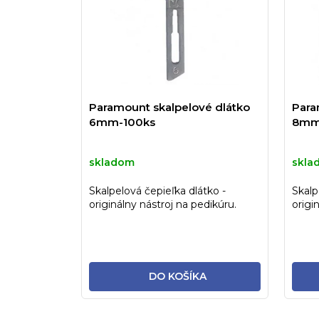
Paramount skalpelové dlátko
Para
6mm-100ks
8mm
skladom
skla
Skalpelová čepieľka dlátko -
Skalp
originálny nástroj na pedikúru.
origi
DO KOŠÍKA