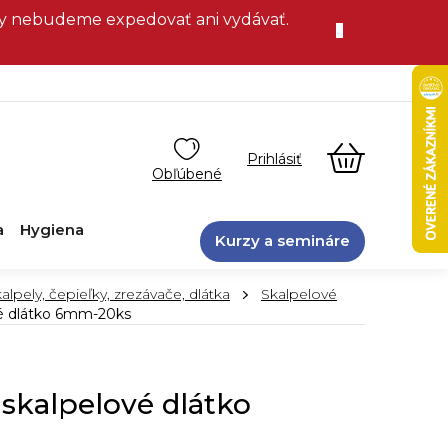
vky nebudeme expedovať ani vydávať.
NÁKUPN
KOŠÍK
a
Hygiena
Kurzy a semináre
alpely, čepieľky, zrezávače, dlátka
Skalpelové
é dlátko 6mm-20ks
skalpelové dlátko