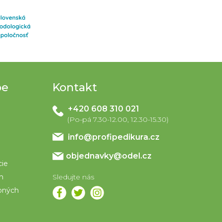
pe
Kontakt
+420 608 310 021
info
@
profipedikura.cz
objednavky@odel.cz
cie
om
bných