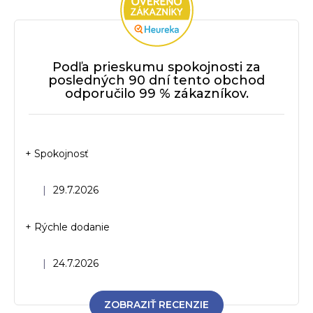
i
e
p
r
Podľa prieskumu spokojnosti za
v
posledných 90 dní tento obchod
k
odporučilo 99 % zákazníkov.
y
v
ý
p
+ Spokojnosť
i
s
u
Hodnotenie obchodu je 5 z 5 hviezdičiek.
|
29.7.2026
+ Rýchle dodanie
Hodnotenie obchodu je 5 z 5 hviezdičiek.
|
24.7.2026
ZOBRAZIŤ RECENZIE