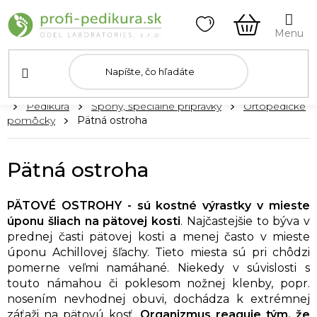
Prejsť
na
obsah
NÁKUPN
KOŠÍK
Domov
Pedikúra
Špony, špeciálne prípravky
Ortopedické
pomôcky
Pätná ostroha
Pätná ostroha
PÄTOVÉ OSTROHY - sú kostné výrastky v mieste
úponu šliach na pätovej kosti
. Najčastejšie to býva v
prednej časti pätovej kosti a menej často v mieste
úponu Achillovej šľachy. Tieto miesta sú pri chôdzi
pomerne veľmi namáhané. Niekedy v súvislosti s
touto námahou či poklesom nožnej klenby, popr.
nosením nevhodnej obuvi, dochádza k extrémnej
záťaži na pätovú kosť.
Organizmus reaguje tým, že