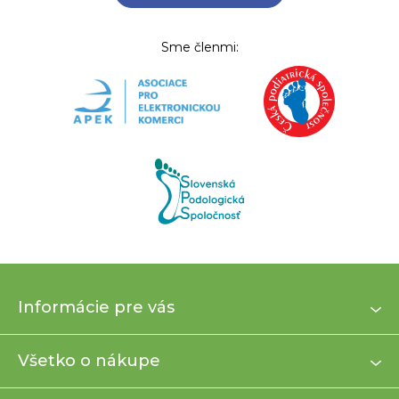
Sme členmi:
Z
Informácie pre vás
á
p
ä
Všetko o nákupe
t