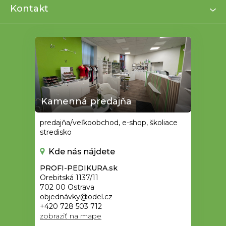
i
Kontakt
e
Kamenná predajňa
predajňa/veľkoobchod, e-shop, školiace
stredisko
Kde nás nájdete
PROFI-PEDIKURA.sk
Orebitská 1137/11
702 00 Ostrava
objednávky@odel.cz
+420 728 503 712
zobraziť na mape