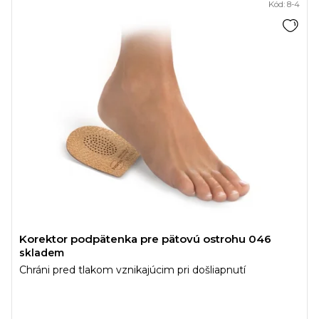
Kód:
8-4
Korektor podpätenka pre pätovú ostrohu 046
skladem
Chráni pred tlakom vznikajúcim pri došliapnutí