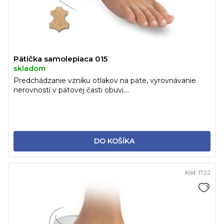
u
v
k
t
o
v
Pätička samolepiaca 015
skladom
Predchádzanie vzniku otlakov na päte, vyrovnávanie
nerovností v pätovej časti obuvi....
DO KOŠÍKA
Kód:
1722