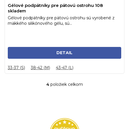
Gélové podpätníky pre pätovú ostrohu 108
skladem
Gélové podpätníky pre pätovú ostrohu sú vyrobené z
mäkkého silikónového gélu, sú...
DETAIL
33-37 (S)
38-42 (M)
43-47 (L)
4
položiek celkom
O
v
l
á
d
a
c