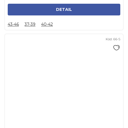
DETAIL
43-46
37-39
40-42
Kód:
66-S