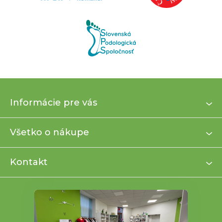
Z
Informácie pre vás
á
p
ä
Všetko o nákupe
t
i
Kontakt
e