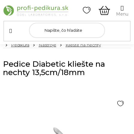
Prejsť
na
obsah
NÁKUPN
KOŠÍK
Domov
Pedikúra
Nástroje
Kliešte na nechty
Pedice Diabetic kliešte na
nechty 13,5cm/18mm