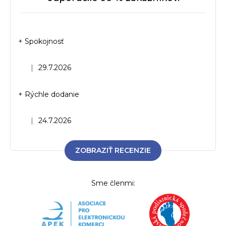
+ Spokojnosť
Hodnotenie obchodu je 5 z 5 hviezdičiek.
|
29.7.2026
+ Rýchle dodanie
Hodnotenie obchodu je 5 z 5 hviezdičiek.
|
24.7.2026
ZOBRAZIŤ RECENZIE
Sme členmi: