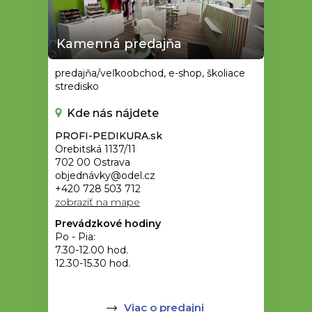
Kamenná predajňa
predajňa/veľkoobchod, e-shop, školiace
stredisko
Kde nás nájdete
PROFI-PEDIKURA.sk
Orebitská 1137/11
702 00 Ostrava
objednávky@odel.cz
+420 728 503 712
zobraziť na mape
Prevádzkové hodiny
Po - Pia:
7.30-12.00 hod.
12.30-15.30 hod.
Viac o predajni