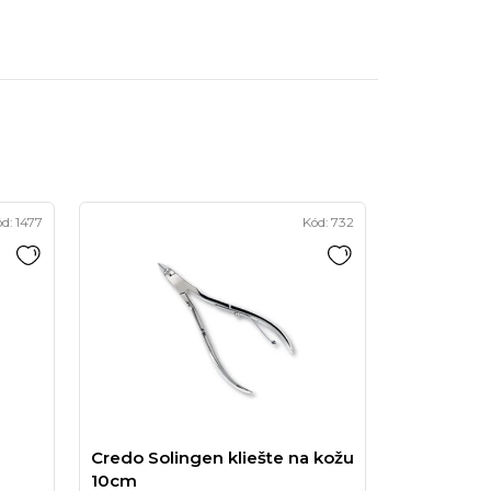
ód:
1477
Kód:
732
Credo Solingen kliešte na kožu
10cm