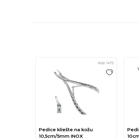
Kód:
1475
Pedice kliešte na kožu
Pedi
10,5cm/5mm INOX
10c