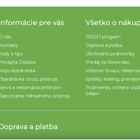
Informácie pre vás
Všetko o náku
O nás
PROFI program
Kontakty
Doprava a platba
Rady a tipy
Obchodné podmienky
Predajňa Ostrava
Predaj na Slovensko
Moja objednávka
Vrátenie tovaru, reklamá
Objednávka zvozu prístroja
Splátky, leasing, prenáj
Servis a reklamácia prístrojov
Podmienky ochrany oso
údajov
Zapožičanie náhradného prístroja
Doprava a platba