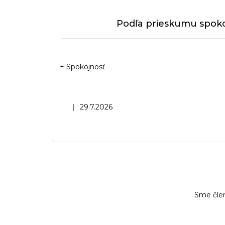
Podľa prieskumu spoko
+ Spokojnosť
Hodnotenie obchodu je 5 z 5 hviezdičiek.
|
29.7.2026
Sme čle