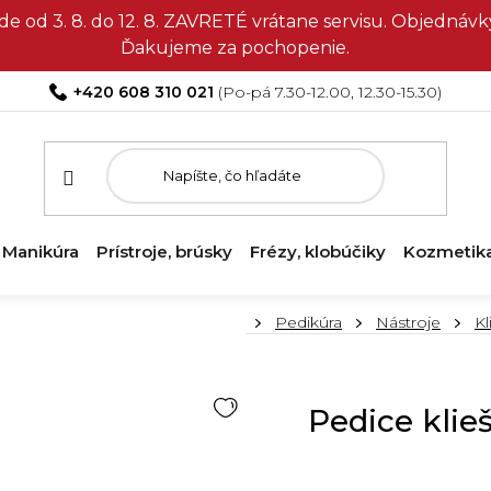
e od 3. 8. do 12. 8. ZAVRETÉ vrátane servisu. Objedná
Ďakujeme za pochopenie.
+420 608 310 021
Manikúra
Prístroje, brúsky
Frézy, klobúčiky
Kozmetik
Domov
Pedikúra
Nástroje
Kl
Pedice kli