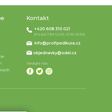
pe
Kontakt
+420 608 310 021
info
@
profipedikura.cz
objednavky@odel.cz
cie
om
bných