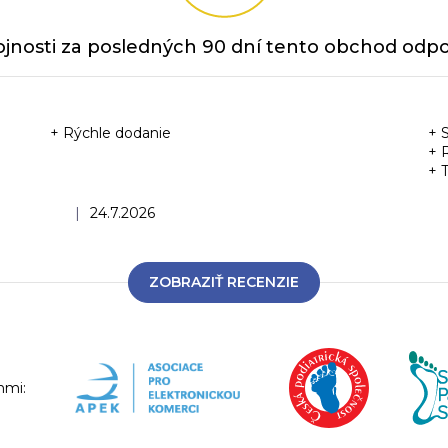
jnosti za posledných 90 dní tento obchod odpor
+ Rýchle dodanie
+ 
+ 
+ 
Hodnotenie obchodu je 5 z 5 hviezdičiek.
|
24.7.2026
ZOBRAZIŤ RECENZIE
nmi: