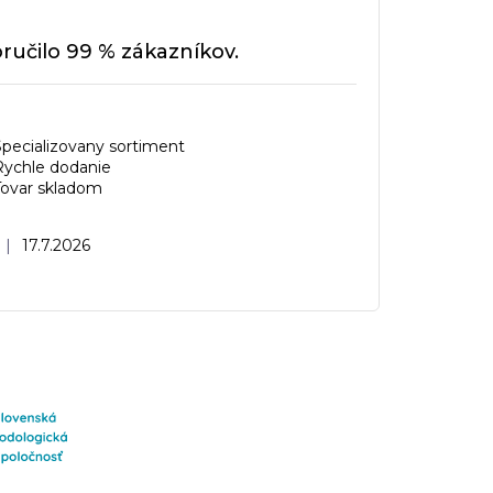
učilo 99 % zákazníkov.
Specializovany sortiment
Rychle dodanie
Tovar skladom
Hodnotenie obchodu je 5 z 5 hviezdičiek.
|
17.7.2026