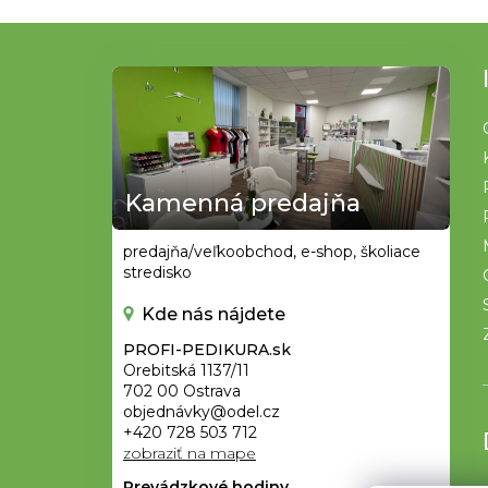
Z
á
p
ä
t
Kamenná predajňa
i
e
predajňa/veľkoobchod, e-shop, školiace
stredisko
Kde nás nájdete
PROFI-PEDIKURA.sk
Orebitská 1137/11
702 00 Ostrava
objednávky@odel.cz
+420 728 503 712
zobraziť na mape
Prevádzkové hodiny