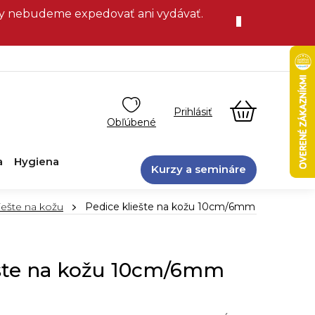
vky nebudeme expedovať ani vydávať.
NÁKUPN
KOŠÍK
a
Hygiena
Kurzy a semináre
iešte na kožu
Pedice kliešte na kožu 10cm/6mm
ešte na kožu 10cm/6mm