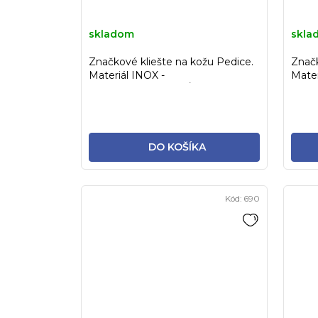
skladom
skla
Značkové kliešte na kožu Pedice.
Značk
Materiál INOX -
Mater
STERILIZOVATEĽNÉ!
STER
DO KOŠÍKA
Kód:
690