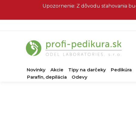
Prejsť
Upozornenie: Z dôvodu sťahovania bud
na
obsah
Novinky
Akcie
Tipy na darčeky
Pedikúra
Parafín, depilácia
Odevy