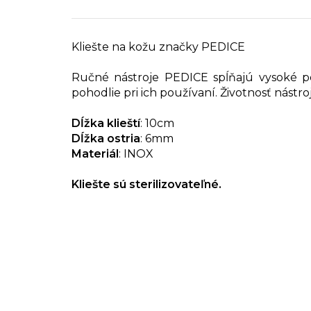
Kliešte na kožu značky PEDICE
Ručné nástroje PEDICE spĺňajú vysoké po
pohodlie pri ich používaní. Životnosť nástr
Dĺžka klieští
: 10cm
Dĺžka ostria
: 6mm
Materiál
: INOX
Kliešte sú sterilizovateľné.