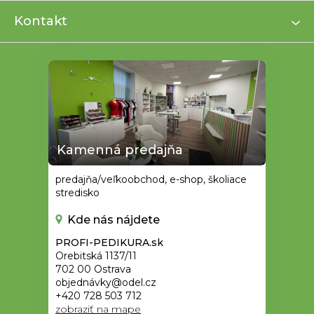
i
Kontakt
e
Kamenná predajňa
predajňa/veľkoobchod, e-shop, školiace
stredisko
Kde nás nájdete
PROFI-PEDIKURA.sk
Orebitská 1137/11
702 00 Ostrava
objednávky@odel.cz
+420 728 503 712
zobraziť na mape