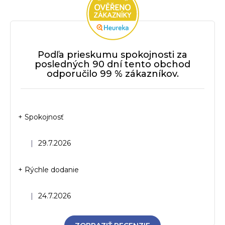
Podľa prieskumu spokojnosti za
posledných 90 dní tento obchod
odporučilo 99 % zákazníkov.
+ Spokojnosť
Hodnotenie obchodu je 5 z 5 hviezdičiek.
|
29.7.2026
+ Rýchle dodanie
Hodnotenie obchodu je 5 z 5 hviezdičiek.
|
24.7.2026