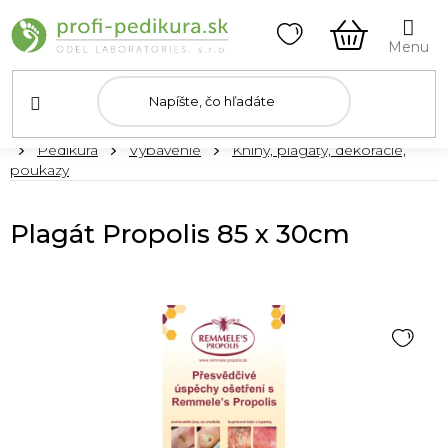
Prejsť
na
obsah
NÁKUPN
KOŠÍK
Domov
Pedikúra
Vybavenie
Knihy, plagáty, dekorácie,
poukazy
Plagát Propolis 85 x 30cm