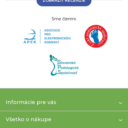
ZOBRAZIŤ RECENZIE
Sme členmi:
Z
Informácie pre vás
á
p
ä
Všetko o nákupe
t