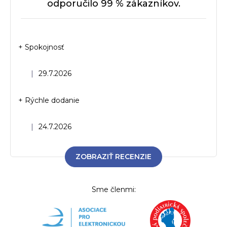
odporučilo 99 % zákazníkov.
+ Spokojnosť
Hodnotenie obchodu je 5 z 5 hviezdičiek.
|
29.7.2026
+ Rýchle dodanie
Hodnotenie obchodu je 5 z 5 hviezdičiek.
|
24.7.2026
ZOBRAZIŤ RECENZIE
Sme členmi: