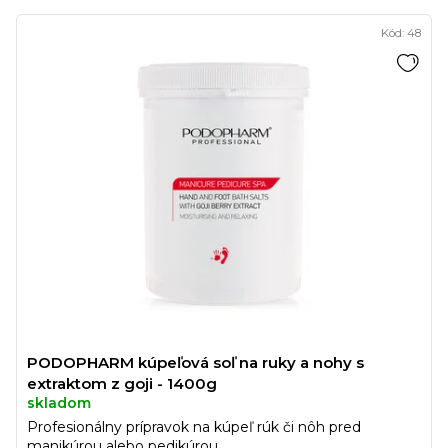
Kód:
48
PODOPHARM kúpeľová soľ na ruky a nohy s
extraktom z goji - 1400g
skladom
Profesionálny prípravok na kúpeľ rúk či nôh pred
manikúrou alebo pedikúrou.