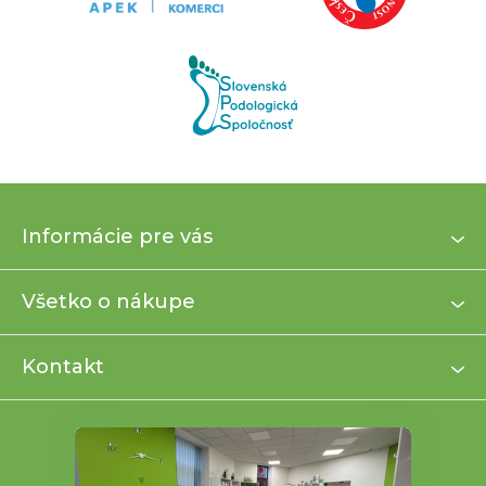
Z
Informácie pre vás
á
p
ä
Všetko o nákupe
t
i
Kontakt
e