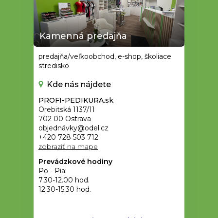
Kamenná predajňa
predajňa/veľkoobchod, e-shop, školiace
stredisko
Kde nás nájdete
PROFI-PEDIKURA.sk
Orebitská 1137/11
702 00 Ostrava
objednávky@odel.cz
+420 728 503 712
zobraziť na mape
Prevádzkové hodiny
Po - Pia:
7.30-12.00 hod.
12.30-15.30 hod.