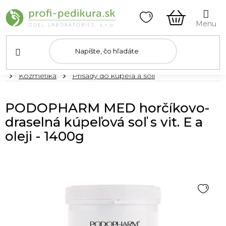
Prejsť
na
obsah
NÁKUPN
KOŠÍK
Domov
Kozmetika
Prísady do kúpeľa a soli
PODOPHARM MED horčíkovo-
draselná kúpeľová soľ s vit. E a
oleji - 1400g