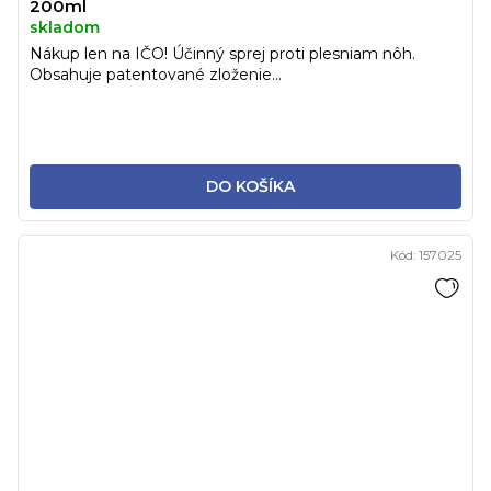
200ml
skladom
Nákup len na IČO! Účinný sprej proti plesniam nôh.
Obsahuje patentované zloženie...
DO KOŠÍKA
Kód:
157025