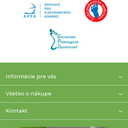
Z
Informácie pre vás
á
p
ä
Všetko o nákupe
t
i
Kontakt
e