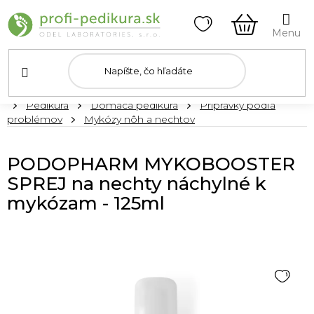
Prejsť
na
obsah
NÁKUPN
KOŠÍK
Domov
Pedikúra
Domáca pedikúra
Prípravky podľa
problémov
Mykózy nôh a nechtov
PODOPHARM MYKOBOOSTER
SPREJ na nechty náchylné k
mykózam - 125ml