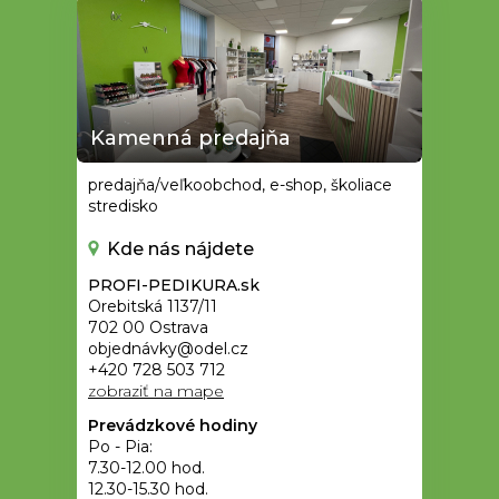
Kamenná predajňa
predajňa/veľkoobchod, e-shop, školiace
stredisko
Kde nás nájdete
PROFI-PEDIKURA.sk
Orebitská 1137/11
702 00 Ostrava
objednávky@odel.cz
+420 728 503 712
zobraziť na mape
Prevádzkové hodiny
Po - Pia:
7.30-12.00 hod.
12.30-15.30 hod.