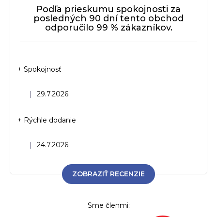
Podľa prieskumu spokojnosti za
posledných 90 dní tento obchod
odporučilo 99 % zákazníkov.
+ Spokojnosť
Hodnotenie obchodu je 5 z 5 hviezdičiek.
|
29.7.2026
+ Rýchle dodanie
Hodnotenie obchodu je 5 z 5 hviezdičiek.
|
24.7.2026
ZOBRAZIŤ RECENZIE
Sme členmi: