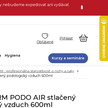
vky nebudeme expedovať ani vydávať.
NÁKUPN
KOŠÍK
a
Hygiena
Kurzy a semináre
profesionálna starostlivosť o nohy a ruky
ý podologický vzduch 600ml
 PODO AIR stlačený
ý vzduch 600ml