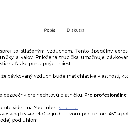
Popis
Diskusia
 sprej so stlačeným vzduchom. Tento špeciálny aeros
latničky a valov. Priložená trubička umožňuje dávko
tice z ťažko prístupných miest.
í, že dávkovaný vzduch bude mať chladivé vlastnosti, kt
je bezpečný pre nechtovú platničku.
Pre profesionálne 
a tomto videu na YouTube -
video tu
.
kovacej tryske, vložte ju do otvoru pod uhlom 45° a po
bvode) pod uhlom.