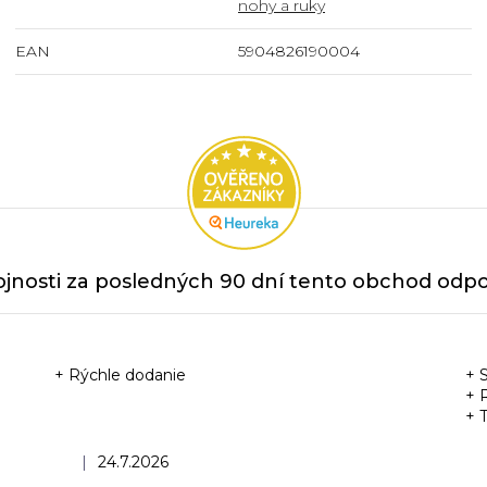
nohy a ruky
EAN
5904826190004
jnosti za posledných 90 dní tento obchod odpor
+ Rýchle dodanie
+ 
+ 
+ 
Hodnotenie obchodu je 5 z 5 hviezdičiek.
|
24.7.2026