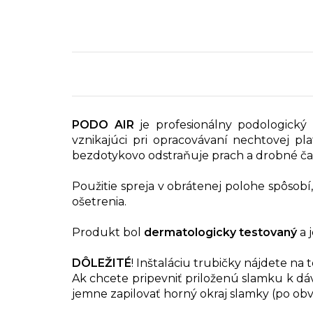
PODO AIR
je profesionálny podologický
vznikajúci pri opracovávaní nechtovej p
bezdotykovo odstraňuje prach a drobné čas
Použitie spreja v obrátenej polohe spôsob
ošetrenia.
Produkt bol
dermatologicky testovaný
a 
DÔLEŽITÉ
! Inštaláciu trubičky nájdete n
Ak chcete pripevniť priloženú slamku k dáv
jemne zapilovať horný okraj slamky (po o