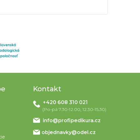
pe
Kontakt
+420 608 310 021
info
@
profipedikura.cz
objednavky@odel.cz
cie