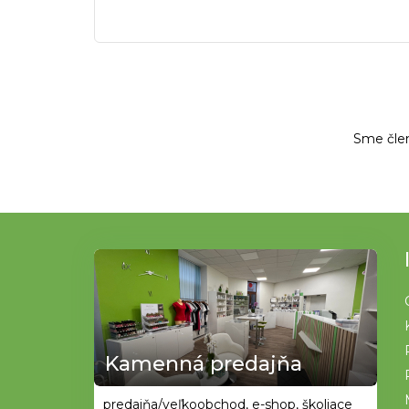
Sme čle
Z
á
p
ä
t
Kamenná predajňa
i
e
predajňa/veľkoobchod, e-shop, školiace