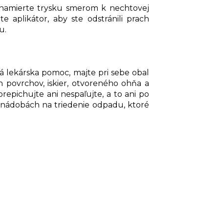
 a namierte trysku smerom k nechtovej
e aplikátor, aby ste odstránili prach
u.
á lekárska pomoc, majte pri sebe obal
 povrchov, iskier, otvoreného ohňa a
prepichujte ani nespaľujte, a to ani po
v nádobách na triedenie odpadu, ktoré