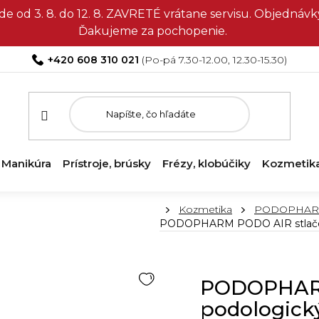
e od 3. 8. do 12. 8. ZAVRETÉ vrátane servisu. Objedná
Ďakujeme za pochopenie.
+420 608 310 021
Manikúra
Prístroje, brúsky
Frézy, klobúčiky
Kozmetik
Domov
Kozmetika
PODOPHARM - 
PODOPHARM PODO AIR stlačen
PODOPHARM
podologick