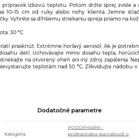
má prípravok izbovú teplotu. Potom držte sprej zvisle
asi 10–15 cm od ruky alebo nohy klienta. Jemne stlačt
čky. Vyhnite sa dlhšiemu striekaniu spreja priamo na kož
lota: 30 °C
riatí prasknúť. Extrémne horľavý aerosól. Ak je potrebn
dosahu detí. Uchovávajte mimo dosahu tepla, horúcich
striekajte na otvorený oheň ani iný zdroj zapálenia. Ne
 Nevystavujte teplotám nad 50 °C. Zlikvidujte nádobu 
Dodatočné parametre
PODOPHARM -
Kategória
profesionálna starostlivosť o