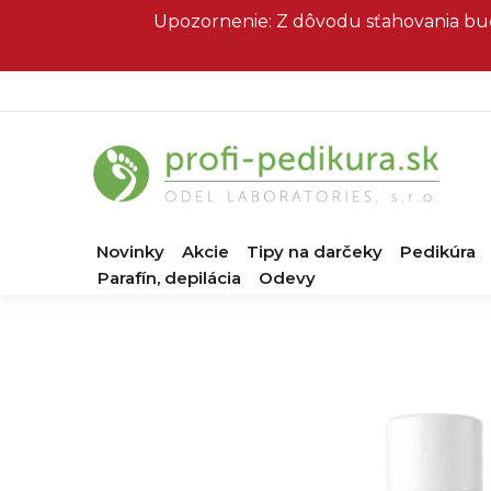
Prejsť
Upozornenie: Z dôvodu sťahovania bud
na
obsah
Novinky
Akcie
Tipy na darčeky
Pedikúra
Parafín, depilácia
Odevy