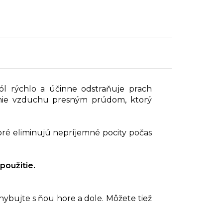
ól rýchlo a účinne odstraňuje prach
vanie vzduchu presným prúdom, ktorý
oré eliminujú nepríjemné pocity počas
použitie.
hybujte s ňou hore a dole. Môžete tiež