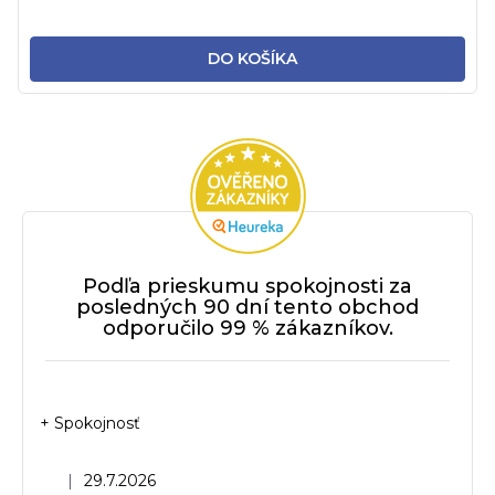
DO KOŠÍKA
Podľa prieskumu spokojnosti za
posledných 90 dní tento obchod
odporučilo 99 % zákazníkov.
+ Spokojnosť
Hodnotenie obchodu je 5 z 5 hviezdičiek.
|
29.7.2026