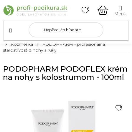
Prejsť
na
obsah
NÁKUPN
KOŠÍK
Domov
Kozmetika
PODOPHARM - profesionálna
starostlivosť o nohy a ruky
PODOPHARM PODOFLEX krém
na nohy s kolostrumom - 100ml