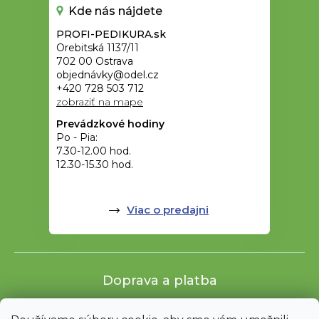
Kde nás nájdete
PROFI-PEDIKURA.sk
Orebitská 1137/11
702 00 Ostrava
objednávky@odel.cz
+420 728 503 712
zobraziť na mape
Prevádzkové hodiny
Po - Pia:
7.30-12.00 hod.
12.30-15.30 hod.
Viac o predajni
Doprava a platba