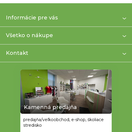
Z
Informácie pre vás
á
p
ä
Všetko o nákupe
t
i
Kontakt
e
Kamenná predajňa
predajňa/veľkoobchod, e-shop, školiace
stredisko