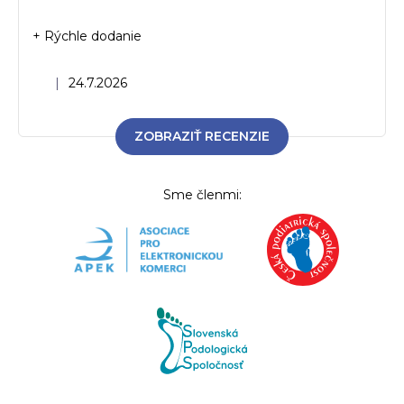
+ Rýchle dodanie
Hodnotenie obchodu je 5 z 5 hviezdičiek.
|
24.7.2026
ZOBRAZIŤ RECENZIE
Sme členmi: