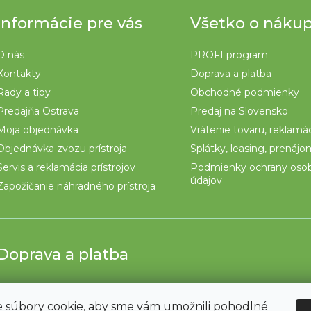
Informácie pre vás
Všetko o náku
O nás
PROFI program
Kontakty
Doprava a platba
Rady a tipy
Obchodné podmienky
Predajňa Ostrava
Predaj na Slovensko
Moja objednávka
Vrátenie tovaru, reklamá
Objednávka zvozu prístroja
Splátky, leasing, prenáj
Servis a reklamácia prístrojov
Podmienky ochrany oso
údajov
Zapožičanie náhradného prístroja
Doprava a platba
 súbory cookie, aby sme vám umožnili pohodlné