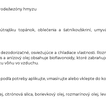
rírode/sezóny hmyzu
rajšku topánok, oblečenia a šatníkov/skriní, umyvárn
 dezodorizačné, osviežujúce a chladiace vlastnosti. Rozm
 a anízový olej obsahuje bioflavonoidy, ktoré zabraňuj
cu vôňu vo vzduchu.
podľa potreby aplikujte, vmasírujte alebo vklepte do kož
, citrónová silica, borievkový olej, rozmarínový olej, lev