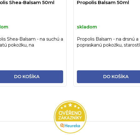
olis Shea-Balsam 50ml
Propolis Balsam 50ml
dom
skladom
lis Shea-Balsam - na suchú a
Propolis Balsam - na drsnú a
atú pokožku, na
popraskanú pokožku, starostl
dermatitídu, každodennú...
o všetky typy jaziev
DO KOŠÍKA
DO KOŠÍKA