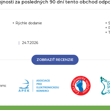
jnosti za posledných 90 dní tento obchod odpor
+ Rýchle dodanie
+ 
+ 
+ 
Hodnotenie obchodu je 5 z 5 hviezdičiek.
|
24.7.2026
ZOBRAZIŤ RECENZIE
nmi: