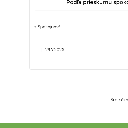
Podľa prieskumu spoko
+ Spokojnosť
Hodnotenie obchodu je 5 z 5 hviezdičiek.
|
29.7.2026
Sme čle