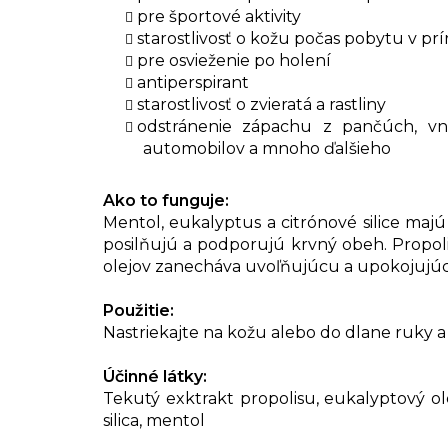
pre športové aktivity
starostlivosť o kožu počas pobytu v p
pre osvieženie po holení
antiperspirant
starostlivosť o zvieratá a rastliny
odstránenie zápachu z pančúch, vnút
automobilov a mnoho ďalšieho
Ako to funguje:
Mentol, eukalyptus a citrónové silice majú
posilňujú a podporujú krvný obeh. Propolis
olejov zanecháva uvoľňujúcu a upokojujú
Použitie:
Nastriekajte na kožu alebo do dlane ruky a 
Účinné látky:
Tekutý exktrakt propolisu, eukalyptový olej
silica, mentol