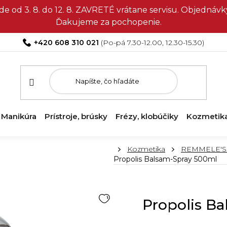
e od 3. 8. do 12. 8. ZAVRETÉ vrátane servisu. Objedná
Ďakujeme za pochopenie.
+420 608 310 021
Manikúra
Prístroje, brúsky
Frézy, klobúčiky
Kozmetik
Domov
Kozmetika
REMMELE'S P
Propolis Balsam-Spray 500ml
Propolis B