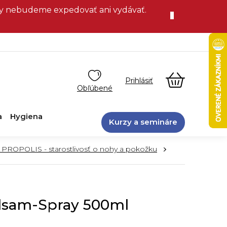
vky nebudeme expedovať ani vydávať.
NÁKUPN
KOŠÍK
a
Hygiena
Kurzy a semináre
ROPOLIS - starostlivosť o nohy a pokožku
alsam-Spray 500ml