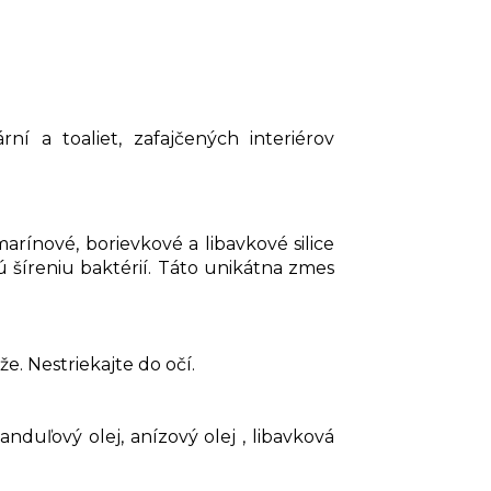
í a toaliet, zafajčených interiérov
arínové, borievkové a libavkové silice
ú šíreniu baktérií. Táto unikátna zmes
e. Nestriekajte do očí.
anduľový olej, anízový olej , libavková