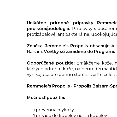
Unikátne prírodné prípravky Remmel
pedikúra/podológia.
Prípravky s obsahom 
protizápalové, antibakteriálne, upokojujúce
Značka Remmele's Propolis obsahuje 4 
Balsam.
Všetky sú zaradené do Programu 
Odporúčané použitie:
zmäkčenie kože, my
ľahkých odrenín kože, na neurodermatitídu
vynikajúce pre dennú starostlivosť o celé te
Remmele's Propolis - Propolis Balsam-Sp
Možnosť použitia:
prevencia mykózy
prísada do kúpeľov nôh a kúpeľov