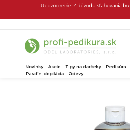
Prejsť
Upozornenie: Z dôvodu sťahovania bud
na
obsah
Novinky
Akcie
Tipy na darčeky
Pedikúra
Parafín, depilácia
Odevy