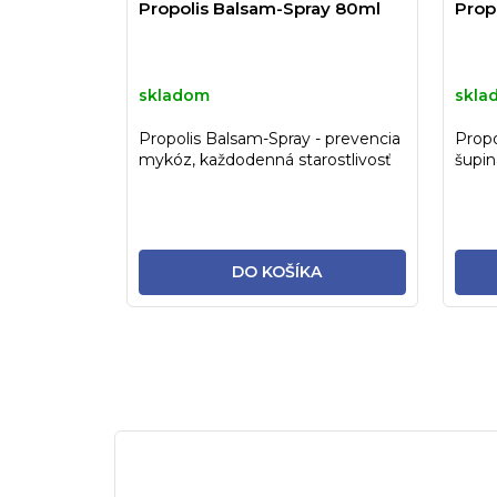
Propolis Balsam-Spray 80ml
Prop
skladom
skla
Propolis Balsam-Spray - prevencia
Propo
mykóz, každodenná starostlivosť
šupin
o nohy a celé telo
neuro
DO KOŠÍKA