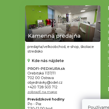
Z
á
p
ä
t
Kamenná predajňa
i
e
predajňa/veľkoobchod, e-shop, školiace
stredisko
Kde nás nájdete
PROFI-PEDIKURA.sk
Orebitská 1137/11
702 00 Ostrava
objednávky@odel.cz
+420 728 503 712
zobraziť na mape
Prevádzkové hodiny
Po - Pia:
Používame
7.30-12.00 hod.