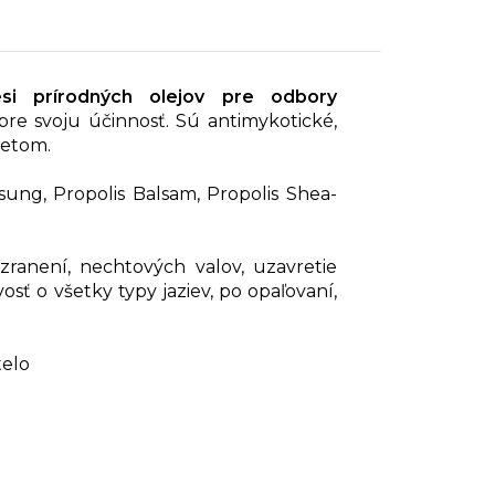
si prírodných olejov pre odbory
re svoju účinnosť. Sú antimykotické,
betom.
sung, Propolis Balsam, Propolis Shea-
zranení, nechtových valov, uzavretie
ť o všetky typy jaziev, po opaľovaní,
telo