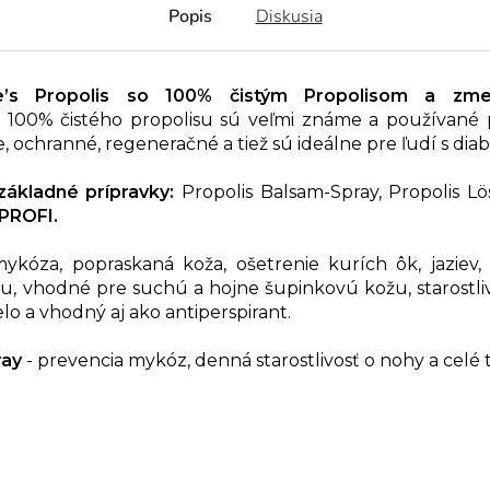
Popis
Diskusia
e’s Propolis so 100% čistým Propolisom a zme
100% čistého propolisu sú veľmi známe a používané p
, ochranné, regeneračné a tiež sú ideálne pre ľudí s dia
základné prípravky:
Propolis Balsam-Spray, Propolis Lö
PROFI.
kóza, popraskaná koža, ošetrenie kurích ôk, jaziev, 
, vhodné pre suchú a hojne šupinkovú kožu, starostlivos
lo a vhodný aj ako antiperspirant.
ray
- prevencia mykóz, denná starostlivosť o nohy a celé 