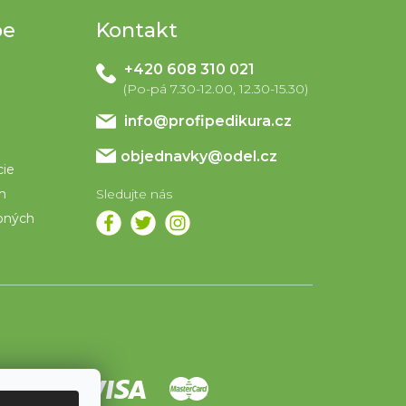
pe
Kontakt
+420 608 310 021
info
@
profipedikura.cz
objednavky@odel.cz
cie
om
bných