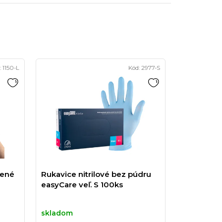
:
1150-L
Kód:
2977-S
lené
Rukavice nitrilové bez púdru
easyCare veľ. S 100ks
skladom