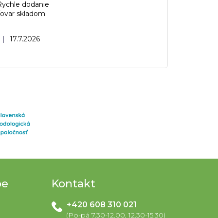
Rychle dodanie
Tovar skladom
Hodnotenie obchodu je 5 z 5 hviezdičiek.
|
17.7.2026
pe
Kontakt
+420 608 310 021