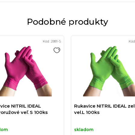
Podobné produkty
Kód:
2881-S
Kód
vice NITRIL IDEAL
Rukavice NITRIL IDEAL ze
oružové veľ. S 100ks
vel.L 100ks
dom
skladom