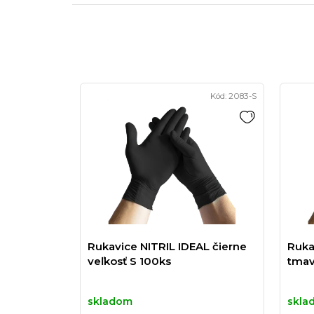
Kód:
2083-S
Rukavice NITRIL IDEAL čierne
Ruka
veľkosť S 100ks
tmav
skladom
skla