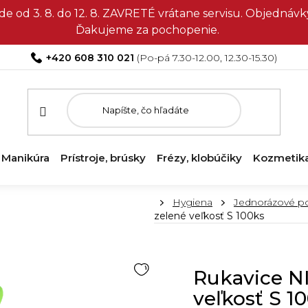
e od 3. 8. do 12. 8. ZAVRETÉ vrátane servisu. Objedná
Ďakujeme za pochopenie.
+420 608 310 021
Manikúra
Prístroje, brúsky
Frézy, klobúčiky
Kozmetik
Domov
Hygiena
Jednorázové p
zelené veľkosť S 100ks
Rukavice N
veľkosť S 1