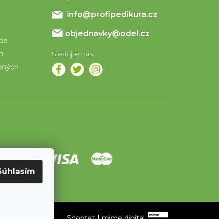
info
@
profipedikura.cz
objednavky@odel.cz
cie
om
bných
Súhlasím
Shoptet
|
mime digital