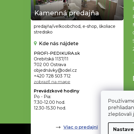
ä
t
Kamenná predajňa
i
e
predajňa/veľkoobchod, e-shop, školiace
stredisko
Kde nás nájdete
PROFI-PEDIKURA.sk
Orebitská 1137/11
702 00 Ostrava
objednávky@odel.cz
+420 728 503 712
zobraziť na mape
Prevádzkové hodiny
Po - Pia:
Používame
7.30-12.00 hod.
prehliadan
12.30-15.30 hod.
zlepšovali 
Viac o predajni
Nastave