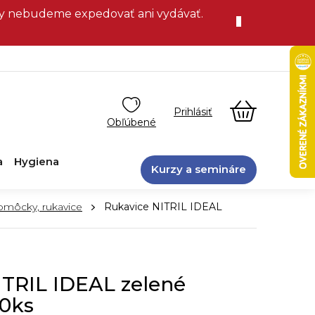
vky nebudeme expedovať ani vydávať.
NÁKUPN
KOŠÍK
a
Hygiena
Kurzy a semináre
omôcky, rukavice
Rukavice NITRIL IDEAL
ITRIL IDEAL zelené
00ks