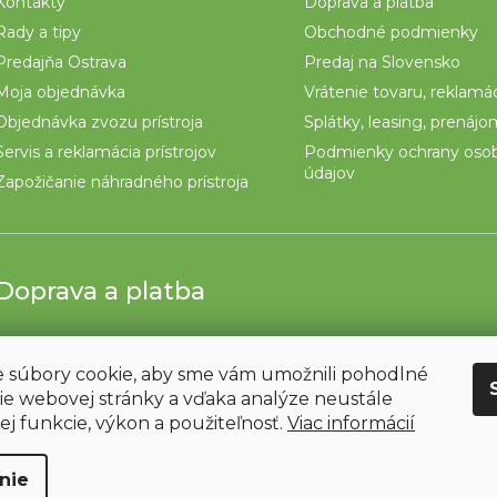
Kontakty
Doprava a platba
Rady a tipy
Obchodné podmienky
Predajňa Ostrava
Predaj na Slovensko
Moja objednávka
Vrátenie tovaru, reklamá
Objednávka zvozu prístroja
Splátky, leasing, prenáj
Servis a reklamácia prístrojov
Podmienky ochrany oso
údajov
Zapožičanie náhradného prístroja
Doprava a platba
 súbory cookie, aby sme vám umožnili pohodlné
ie webovej stránky a vďaka analýze neustále
jej funkcie, výkon a použiteľnosť.
Viac informácií
nie