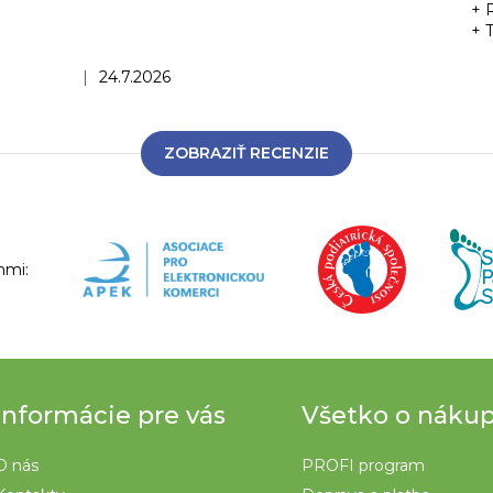
+ 
+ 
Hodnotenie obchodu je 5 z 5 hviezdičiek.
|
24.7.2026
ZOBRAZIŤ RECENZIE
nmi:
Informácie pre vás
Všetko o náku
O nás
PROFI program