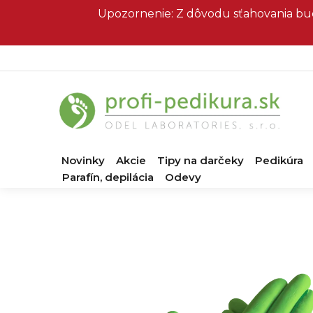
Prejsť
Upozornenie: Z dôvodu sťahovania bud
na
obsah
Novinky
Akcie
Tipy na darčeky
Pedikúra
Parafín, depilácia
Odevy