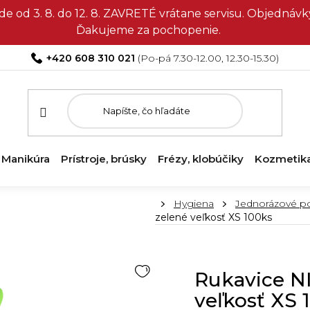
e od 3. 8. do 12. 8. ZAVRETÉ vrátane servisu. Objedná
Ďakujeme za pochopenie.
+420 608 310 021
Manikúra
Prístroje, brúsky
Frézy, klobúčiky
Kozmetik
Domov
Hygiena
Jednorázové p
zelené veľkosť XS 100ks
Rukavice N
veľkosť XS 