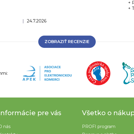
+ 
+ 
Hodnotenie obchodu je 5 z 5 hviezdičiek.
|
24.7.2026
ZOBRAZIŤ RECENZIE
nmi:
Informácie pre vás
Všetko o náku
O nás
PROFI program