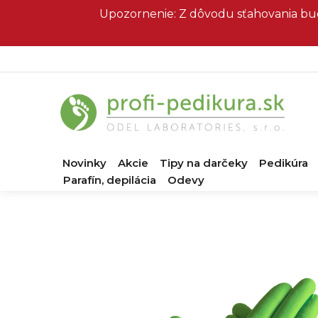
Prejsť
Upozornenie: Z dôvodu sťahovania bud
na
obsah
Novinky
Akcie
Tipy na darčeky
Pedikúra
Parafín, depilácia
Odevy