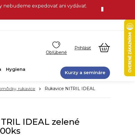
vky nebudeme expedovať ani vydávať.
NÁKUPN
KOŠÍK
a
Hygiena
Kurzy a semináre
omôcky, rukavice
Rukavice NITRIL IDEAL
ITRIL IDEAL zelené
100ks