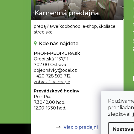
ä
t
Kamenná predajňa
i
e
predajňa/veľkoobchod, e-shop, školiace
stredisko
Kde nás nájdete
PROFI-PEDIKURA.sk
Orebitská 1137/11
702 00 Ostrava
objednávky@odel.cz
+420 728 503 712
zobraziť na mape
Prevádzkové hodiny
Po - Pia:
Používame
7.30-12.00 hod.
prehliadan
12.30-15.30 hod.
zlepšovali 
Viac o predajni
Nastave