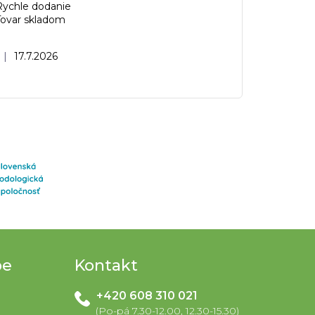
Rychle dodanie
Tovar skladom
Hodnotenie obchodu je 5 z 5 hviezdičiek.
|
17.7.2026
pe
Kontakt
+420 608 310 021