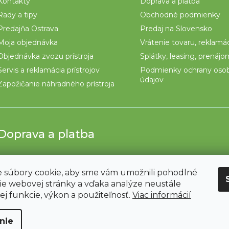
Kontakty
Doprava a platba
Rady a tipy
Obchodné podmienky
Predajňa Ostrava
Predaj na Slovensko
Moja objednávka
Vrátenie tovaru, reklamá
Objednávka zvozu prístroja
Splátky, leasing, prenáj
Servis a reklamácia prístrojov
Podmienky ochrany oso
údajov
Zapožičanie náhradného prístroja
Doprava a platba
 súbory cookie, aby sme vám umožnili pohodlné
ie webovej stránky a vďaka analýze neustále
jej funkcie, výkon a použiteľnosť.
Viac informácií
nie