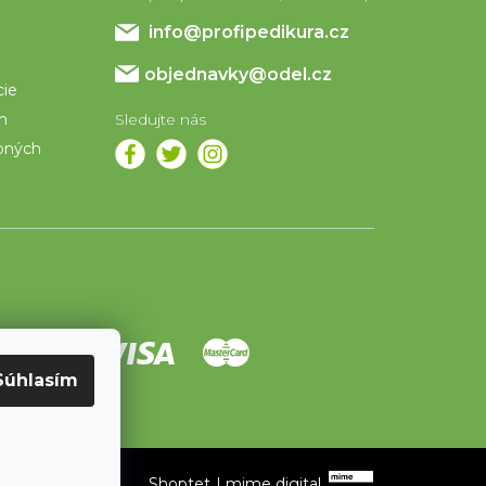
info
@
profipedikura.cz
objednavky@odel.cz
cie
om
bných
Súhlasím
Shoptet
|
mime digital