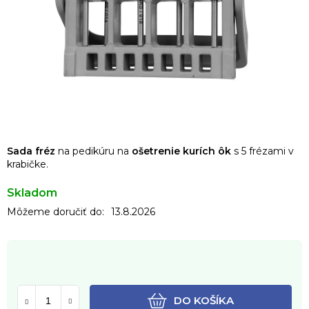
Sada fréz
na pedikúru na
ošetrenie kurích ôk
s 5 frézami v
krabičke.
Skladom
Môžeme doručiť do:
13.8.2026
DO KOŠÍKA