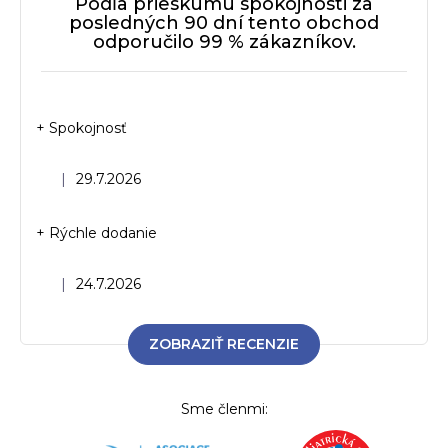
Podľa prieskumu spokojnosti za
posledných 90 dní tento obchod
odporučilo 99 % zákazníkov.
+ Spokojnosť
Hodnotenie obchodu je 5 z 5 hviezdičiek.
|
29.7.2026
+ Rýchle dodanie
Hodnotenie obchodu je 5 z 5 hviezdičiek.
|
24.7.2026
ZOBRAZIŤ RECENZIE
Sme členmi: