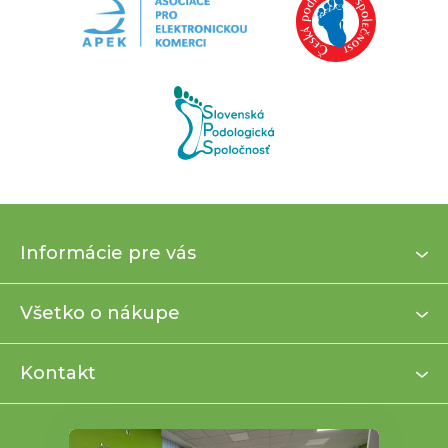
Z
Informácie pre vás
á
p
ä
Všetko o nákupe
t
i
Kontakt
e