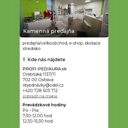
Kamenná predajňa
predajňa/veľkoobchod, e-shop, školiace
stredisko
Kde nás nájdete
PROFI-PEDIKURA.sk
Orebitská 1137/11
702 00 Ostrava
objednávky@odel.cz
+420 728 503 712
zobraziť na mape
Prevádzkové hodiny
Po - Pia:
7.30-12.00 hod.
12.30-15.30 hod.